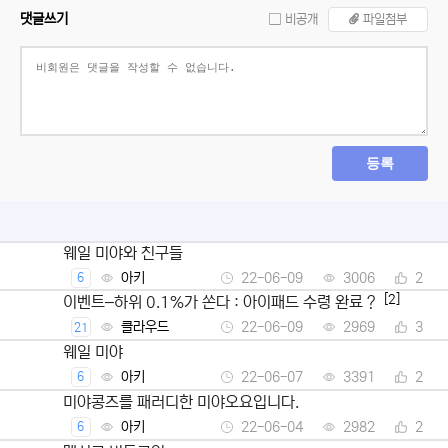
댓글쓰기
비공개
파일첨부
등록
웨일 미야와 친구들
아키
22-06-09
3006
2
6
[2]
이벤트–하위 0.1%가 쏜다 : 아이패드 수령 완료 ?
클라우드
22-06-09
2969
3
21
웨일 미야
아키
22-06-07
3391
2
6
미야콩즈를 패러디한 미야오요입니다.
아키
22-06-04
2982
2
6