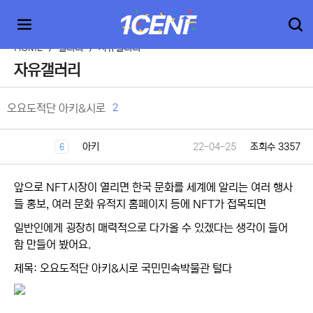
HOME
>
갤러리
>
자유갤러리
자유갤러리
2
오요도적단 아키&시로
아키
22-04-25
조회수 3357
6
앞으로 NFT시장이 열리면 한국 문화를 세계에 알리는 여러 행사
들 홍보, 여러 문화 유적지 홈페이지 등에 NFT가 접목되면
일반인에게 굉장히 매력적으로 다가올 수 있겠다는 생각이 들어
함 만들어 봤어요.
제목: 오요도적단 아키&시로 국민민속박물관 털다