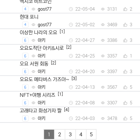
멕시코 비트코인
gost77
22-05-04
3131
2
4
현대 포니
gost77
22-05-02
3469
3
4
[1]
이상한 나라의 오요
아키
22-04-27
3386
3
6
[2]
오요도적단 아키&시로
아키
22-04-25
3357
1
6
[2]
오요 서원 회동
아키
22-04-20
3397
3
6
[3]
오요도 메타버스 가즈아~
아키
22-04-13
3567
5
6
[1]
NFT+여행 시리즈
아키
22-04-08
3307
5
6
[4]
고래타고 화성가자 짤
아키
22-04-03
3478
5
6
1
2
3
4
5