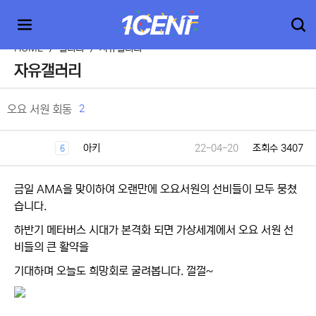
HOME
>
갤러리
>
자유갤러리
자유갤러리
2
오요 서원 회동
아키
22-04-20
조회수 3407
6
금일 AMA을 맞이하여 오랜만에 오요서원의 선비들이 모두 뭉쳤
습니다.
하반기 메타버스 시대가 본격화 되면 가상세계에서 오요 서원 선
비들의 큰 활약을
기대하며 오늘도 희망회로 굴려봅니다. 껄껄~