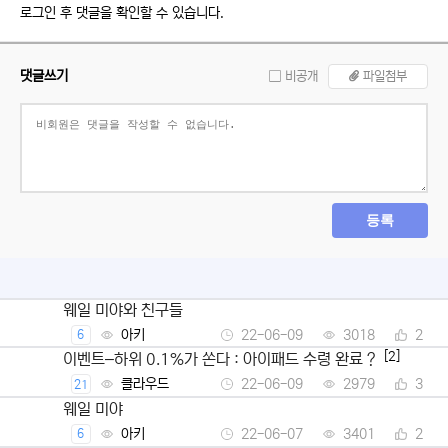
로그인 후 댓글을 확인할 수 있습니다.
댓글쓰기
비공개
파일첨부
등록
웨일 미야와 친구들
아키
22-06-09
3018
2
6
[2]
이벤트–하위 0.1%가 쏜다 : 아이패드 수령 완료 ?
클라우드
22-06-09
2979
3
21
웨일 미야
아키
22-06-07
3401
2
6