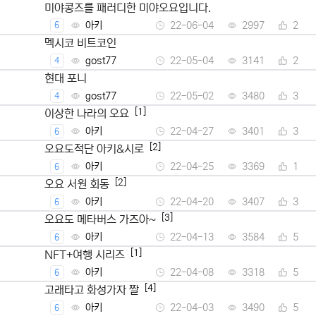
미야콩즈를 패러디한 미야오요입니다.
아키
22-06-04
2997
2
6
멕시코 비트코인
gost77
22-05-04
3141
2
4
현대 포니
gost77
22-05-02
3480
3
4
[1]
이상한 나라의 오요
아키
22-04-27
3401
3
6
[2]
오요도적단 아키&시로
아키
22-04-25
3369
1
6
[2]
오요 서원 회동
아키
22-04-20
3407
3
6
[3]
오요도 메타버스 가즈아~
아키
22-04-13
3584
5
6
[1]
NFT+여행 시리즈
아키
22-04-08
3318
5
6
[4]
고래타고 화성가자 짤
아키
22-04-03
3490
5
6