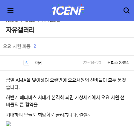
HOME
>
갤러리
>
자유갤러리
자유갤러리
2
오요 서원 회동
아키
22-04-20
조회수 3394
6
금일 AMA을 맞이하여 오랜만에 오요서원의 선비들이 모두 뭉쳤
습니다.
하반기 메타버스 시대가 본격화 되면 가상세계에서 오요 서원 선
비들의 큰 활약을
기대하며 오늘도 희망회로 굴려봅니다. 껄껄~