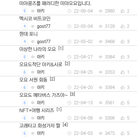
미야콩즈를 패러디한 미야오요입니다.
아키
22-06-04
2980
2
6
멕시코 비트코인
gost77
22-05-04
3129
2
4
현대 포니
gost77
22-05-02
3468
3
4
[1]
이상한 나라의 오요
아키
22-04-27
3384
3
6
[2]
오요도적단 아키&시로
아키
22-04-25
3353
1
6
[2]
오요 서원 회동
아키
22-04-20
3394
3
6
[3]
오요도 메타버스 가즈아~
아키
22-04-13
3561
5
6
[1]
NFT+여행 시리즈
아키
22-04-08
3306
5
6
[4]
고래타고 화성가자 짤
아키
22-04-03
3475
5
6