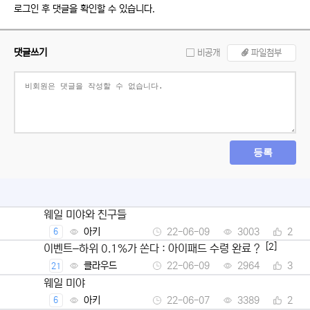
로그인 후 댓글을 확인할 수 있습니다.
댓글쓰기
비공개
파일첨부
등록
웨일 미야와 친구들
아키
22-06-09
3003
2
6
[2]
이벤트–하위 0.1%가 쏜다 : 아이패드 수령 완료 ?
클라우드
22-06-09
2964
3
21
웨일 미야
아키
22-06-07
3389
2
6