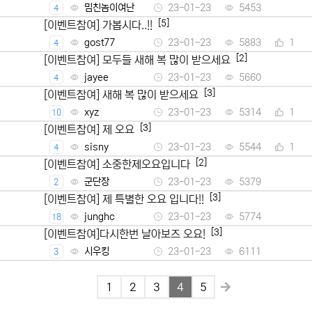
밈친놈이여난
23-01-23
5453
4
[5]
[이벤트참여] 가봅시다..!!
gost77
23-01-23
5883
1
4
[2]
[이벤트참여] 모두들 새해 복 많이 받으세요
jayee
23-01-23
5660
4
[3]
[이벤트참여] 새해 복 많이 받으세요
xyz
23-01-23
5314
1
10
[3]
[이벤트참여] 제 오요
sisny
23-01-23
5544
1
4
[2]
[이벤트참여] 소중한제오요입니다
군단장
23-01-23
5379
2
[3]
[이벤트참여] 제 특별한 오요 입니다!!
junghc
23-01-23
5774
18
[3]
[이벤트참여]다시한번 날아보즈 오요!
시우킹
23-01-23
6111
3
1
2
3
4
5