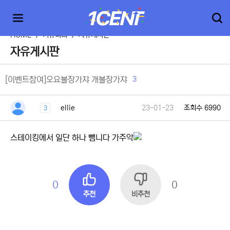
HOME
>
커뮤니티
>
자유게시판
자유게시판
3
[이벤트참여]오요불장가쟈 개불장가쟈
ellie
23-01-23
조회수 6990
3
스테이킹에서 일단 하나 뺌니다 가주악
0
0
추천
비추천