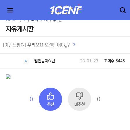
HOME
>
커뮤니티
>
자유게시판
자유게시판
3
[이벤트참여] 우리오요 오랜만이야,,?
밈친놈이여난
23-01-23
조회수 5446
4
0
0
추천
비추천