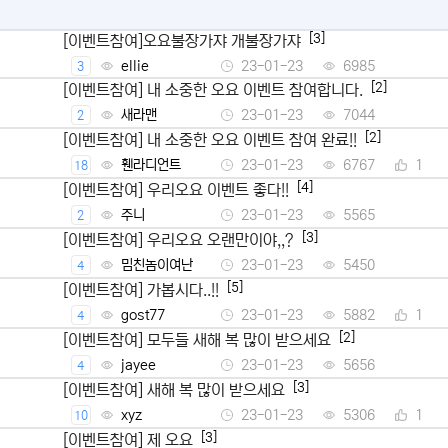
[3]
[이벤트참여]오요불장가쟈 개불장가쟈
ellie
23-01-23
6985
3
[2]
[이벤트참여] 내 소중한 오요 이벤트 참여합니다.
새라맨
23-01-23
7044
2
[2]
[이벤트참여] 내 소중한 오요 이벤트 참여 완료!!
휀라디언트
23-01-23
6767
1
18
[4]
[이벤트참여] 우리오요 이벤트 좋다!!
주니
23-01-23
5565
2
[3]
[이벤트참여] 우리오요 오랜만이야,,?
밈친놈이여난
23-01-23
5450
4
[5]
[이벤트참여] 가봅시다..!!
gost77
23-01-23
5882
1
4
[2]
[이벤트참여] 모두들 새해 복 많이 받으세요
jayee
23-01-23
5656
4
[3]
[이벤트참여] 새해 복 많이 받으세요
xyz
23-01-23
5306
1
10
[3]
[이벤트참여] 제 오요