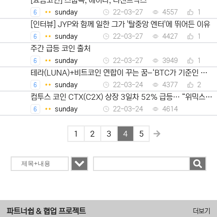
[요즘코인] 스눕독, 에이다, 더샌드박스
sunday
22-03-27
4557
1
6
[인터뷰] JYP와 함께 일한 그가 '탈중앙 엔터'에 뛰어든 이유
sunday
22-03-27
4427
1
6
주간 급등 코인 출처
sunday
22-03-27
3949
1
6
테라(LUNA)+비트코인 연합이 꾸는 꿈–‘BTC가 기준인 통
화시대’ 성공할 수 있을까
sunday
22-03-24
4377
2
6
컴투스 코인 CTX(C2X) 상장 3일차 52% 급등… “위믹스·
네오핀과 다른 길 간다”
sunday
22-03-24
4614
6
1
2
3
4
5
파트너쉽 & 협업 프로젝트
더보기