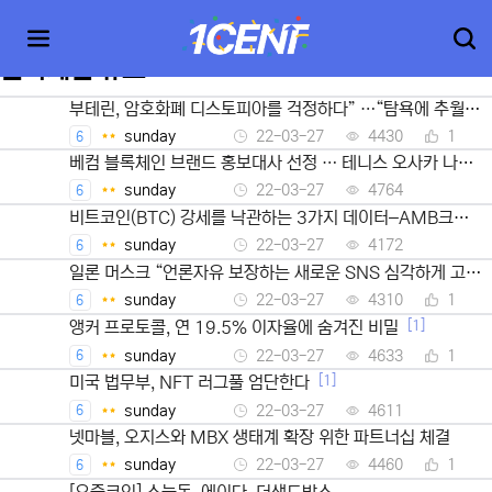
블록체인 뉴스
부테린, 암호화폐 디스토피아를 걱정하다” …“탐욕에 추월당
해선 안된다” 모멘토스 29일 저녁 7시 트위터 스페이스에서
sunday
22-03-27
4430
1
6
토론
베컴 블록체인 브랜드 홍보대사 선정 … 테니스 오사카 나오
미는 FTX 홍보대사
sunday
22-03-27
4764
6
비트코인(BTC) 강세를 낙관하는 3가지 데이터–AMB크립
토
sunday
22-03-27
4172
6
일론 머스크 “언론자유 보장하는 새로운 SNS 심각하게 고려
중”–트위터 검열에 반발
sunday
22-03-27
4310
1
6
[1]
앵커 프로토콜, 연 19.5% 이자율에 숨겨진 비밀
sunday
22-03-27
4633
1
6
[1]
미국 법무부, NFT 러그풀 엄단한다
sunday
22-03-27
4611
6
넷마블, 오지스와 MBX 생태계 확장 위한 파트너십 체결
sunday
22-03-27
4460
1
6