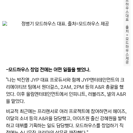
드
하
우
스
대
표
.
출
처
=
모
드
하
우
스
제
공
-모드하우스 창업 전에는 어떤 일들을 했었나.
"나는 박진영 JYP 대표 프로듀서와 함께 JYP엔터테인먼트의 크
리에이티브 팀에서 원더걸스, 2AM, 2PM 등의 A&R 총괄을 했
었다. 이후 울림엔터테인먼트에서 인피니트, 러블리즈, 넬의 A&R
을 맡았다.
비교적 최근에는 프리랜서로 여러 프로젝트에 참여하면서 헤이즈,
이달의 소녀 등의 A&R을 담당했고, 아이즈원 출신 강혜원을 발탁
하고 데뷔를 기획하는 일도 담당했다. 모드하우스를 창업하기 직
전에는 소니뮤직 코리아의 상무로 재직했다."