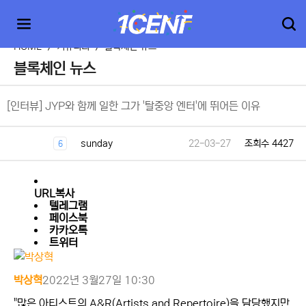
HOME
>
커뮤니티
>
블록체인 뉴스
블록체인 뉴스
[인터뷰] JYP와 함께 일한 그가 '탈중앙 엔터'에 뛰어든 이유
sunday
22-03-27
조회수 4427
6
URL복사
텔레그램
페이스북
카카오톡
트위터
박상혁
2022년 3월27일 10:30
"많은 아티스트의 A&R(Artists and Repertoire)을 담당했지만