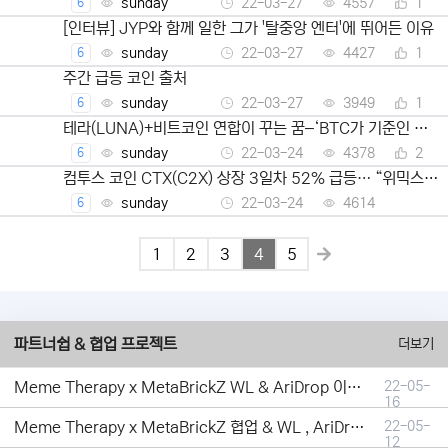
sunday
22-03-27
4557
1
6
[인터뷰] JYP와 함께 일한 그가 '탈중앙 엔터'에 뛰어든 이유
sunday
22-03-27
4427
1
6
주간 급등 코인 출처
sunday
22-03-27
3949
1
6
테라(LUNA)+비트코인 연합이 꾸는 꿈–‘BTC가 기준인 통
화시대’ 성공할 수 있을까
sunday
22-03-24
4378
2
6
컴투스 코인 CTX(C2X) 상장 3일차 52% 급등… “위믹스·
네오핀과 다른 길 간다”
sunday
22-03-24
4614
6
1
2
3
4
5
파트너쉽 & 협업 프로젝트
더보기
Meme Therapy x MetaBrickZ WL & AriDrop 이벤트 결과안내!
22-05-
16
Meme Therapy x MetaBrickZ 협업 & WL , AriDrop 이벤트 안내
22-05-
12