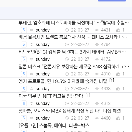
부테린, 암호화폐 디스토피아를 걱정하다” …“탐욕에 추월당
해선 안된다” 모멘토스 29일 저녁 7시 트위터 스페이스에서
sunday
22-03-27
4431
1
6
토론
베컴 블록체인 브랜드 홍보대사 선정 … 테니스 오사카 나오
미는 FTX 홍보대사
sunday
22-03-27
4764
6
비트코인(BTC) 강세를 낙관하는 3가지 데이터–AMB크립
토
sunday
22-03-27
4172
6
일론 머스크 “언론자유 보장하는 새로운 SNS 심각하게 고려
중”–트위터 검열에 반발
sunday
22-03-27
4310
1
6
[1]
앵커 프로토콜, 연 19.5% 이자율에 숨겨진 비밀
sunday
22-03-27
4633
1
6
[1]
미국 법무부, NFT 러그풀 엄단한다
sunday
22-03-27
4612
6
넷마블, 오지스와 MBX 생태계 확장 위한 파트너십 체결
sunday
22-03-27
4460
1
6
[요즘코인] 스눕독, 에이다, 더샌드박스