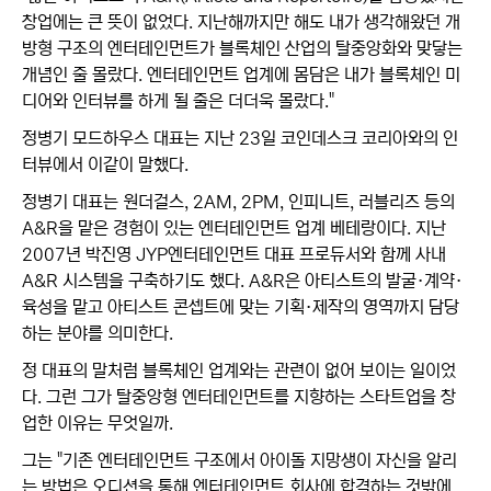
창업에는 큰 뜻이 없었다. 지난해까지만 해도 내가 생각해왔던 개
방형 구조의 엔터테인먼트가 블록체인 산업의 탈중앙화와 맞닿는
개념인 줄 몰랐다. 엔터테인먼트 업계에 몸담은 내가 블록체인 미
디어와 인터뷰를 하게 될 줄은 더더욱 몰랐다."
정병기 모드하우스 대표는 지난 23일 코인데스크 코리아와의 인
터뷰에서 이같이 말했다.
정병기 대표는 원더걸스, 2AM, 2PM, 인피니트, 러블리즈 등의
A&R을 맡은 경험이 있는 엔터테인먼트 업계 베테랑이다. 지난
2007년 박진영 JYP엔터테인먼트 대표 프로듀서와 함께 사내
A&R 시스템을 구축하기도 했다. A&R은 아티스트의 발굴·계약·
육성을 맡고 아티스트 콘셉트에 맞는 기획·제작의 영역까지 담당
하는 분야를 의미한다.
정 대표의 말처럼 블록체인 업계와는 관련이 없어 보이는 일이었
다. 그런 그가 탈중앙형 엔터테인먼트를 지향하는 스타트업을 창
업한 이유는 무엇일까.
그는 "기존 엔터테인먼트 구조에서 아이돌 지망생이 자신을 알리
는 방법은 오디션을 통해 엔터테인먼트 회사에 합격하는 것밖에