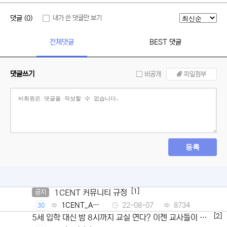
댓글 (0)
내가 쓴 댓글만 보기
전체댓글
BEST 댓글
댓글쓰기
비공개
파일첨부
등록
[1]
1CENT 커뮤니티 규정
공지
1CENT_Ad
22-08-07
8734
30
min
[2]
5세 입학 대신 밤 8시까지 교실 연다? 이젠 교사들이 뿔
났다