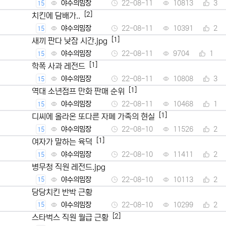
야수의밈장
22-08-11
10813
3
15
[2]
치킨에 담배가..
야수의밈장
22-08-11
10391
2
15
[1]
새끼 판다 낮잠 시간.jpg
야수의밈장
22-08-11
9704
1
15
[1]
학폭 사과 레전드
야수의밈장
22-08-11
10808
3
15
[1]
역대 소년점프 만화 판매 순위
야수의밈장
22-08-11
10468
1
15
[1]
디씨에 올라온 또다른 자폐 가족의 현실
야수의밈장
22-08-10
11526
2
15
[1]
여자가 말하는 육덕
야수의밈장
22-08-10
11411
2
15
병무청 직원 레전드.jpg
야수의밈장
22-08-10
10113
2
15
당당치킨 반박 근황
야수의밈장
22-08-10
10299
2
15
[2]
스타벅스 직원 월급 근황