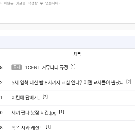
제목
[1]
1CENT 커뮤니티 규정
8
공지
[2]
5세 입학 대신 밤 8시까지 교실 연다? 이젠 교사들이 뿔났다
2
[2]
치킨에 담배가..
1
[1]
새끼 판다 낮잠 시간.jpg
0
[1]
학폭 사과 레전드
8