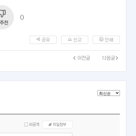
0
추천
공유
신고
인쇄
이전글
다음글
비공개
파일첨부