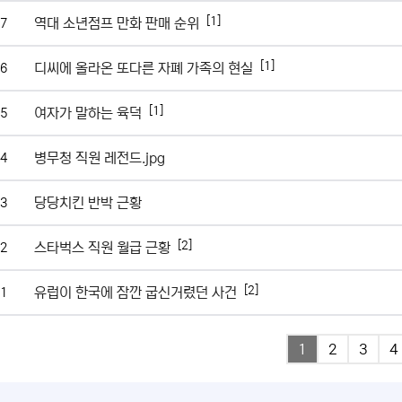
[1]
역대 소년점프 만화 판매 순위
7
[1]
디씨에 올라온 또다른 자폐 가족의 현실
6
[1]
여자가 말하는 육덕
5
병무청 직원 레전드.jpg
4
당당치킨 반박 근황
3
[2]
스타벅스 직원 월급 근황
2
[2]
유럽이 한국에 잠깐 굽신거렸던 사건
1
1
2
3
4