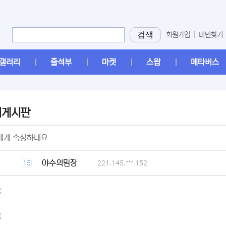
검색
회원가입
|
비번찾기
갤러리
출석부
마켓
스왑
메타버스
머게시판
[2]
에게 속상하네요
[1]
야수의밈장
15
221.145.***.152