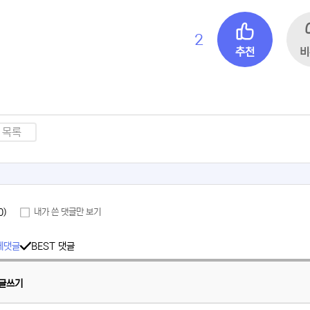
2
추천
비
목록
0)
내가 쓴 댓글만 보기
체댓글
BEST 댓글
글쓰기