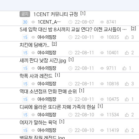
[1]
1CENT 커뮤니티 규정
공지
1CENT_Ad
22-08-07
8741
30
min
[2]
5세 입학 대신 밤 8시까지 교실 연다? 이젠 교사들이 뿔
났다
야수의밈장
22-08-11
10835
3
15
[2]
치킨에 담배가..
야수의밈장
22-08-11
10401
2
15
[1]
새끼 판다 낮잠 시간.jpg
야수의밈장
22-08-11
9711
1
15
[1]
학폭 사과 레전드
야수의밈장
22-08-11
10816
3
15
[1]
역대 소년점프 만화 판매 순위
야수의밈장
22-08-11
10475
1
15
[1]
디씨에 올라온 또다른 자폐 가족의 현실
야수의밈장
22-08-10
11534
2
15
[1]
여자가 말하는 육덕
야수의밈장
22-08-10
11419
2
15
병무청 직원 레전드.jpg