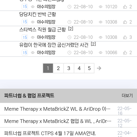
야수의밈장
22-08-10
10120
2
15
당당치킨 반박 근황
야수의밈장
22-08-10
10308
2
15
[2]
스타벅스 직원 월급 근황
야수의밈장
22-08-10
10308
3
15
[2]
유럽이 한국에 잠깐 굽신거렸던 사건
야수의밈장
22-08-10
10066
2
15
1
2
3
4
5
파트너쉽 & 협업 프로젝트
더보기
Meme Therapy x MetaBrickZ WL & AriDrop 이벤트 결과안내!
22-05-
16
Meme Therapy x MetaBrickZ 협업 & WL , AriDrop 이벤트 안내
22-05-
12
파트너쉽 프로젝트 CTPS 4월 17일 AMA안내.
22-04-