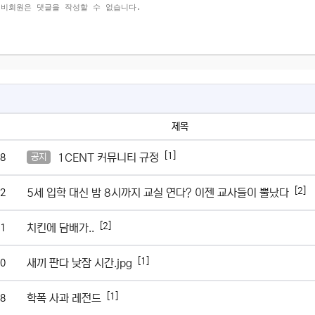
제목
[1]
1CENT 커뮤니티 규정
8
공지
[2]
5세 입학 대신 밤 8시까지 교실 연다? 이젠 교사들이 뿔났다
2
[2]
치킨에 담배가..
1
[1]
새끼 판다 낮잠 시간.jpg
0
[1]
학폭 사과 레전드
8