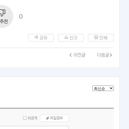
0
추천
공유
신고
인쇄
이전글
다음글
비공개
파일첨부