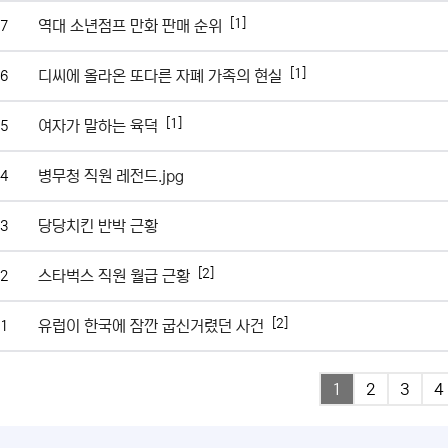
[1]
역대 소년점프 만화 판매 순위
7
[1]
디씨에 올라온 또다른 자폐 가족의 현실
6
[1]
여자가 말하는 육덕
5
병무청 직원 레전드.jpg
4
당당치킨 반박 근황
3
[2]
스타벅스 직원 월급 근황
2
[2]
유럽이 한국에 잠깐 굽신거렸던 사건
1
1
2
3
4