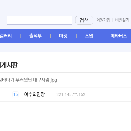
검색
회원가입
|
비번찾기
갤러리
출석부
마켓
스왑
메타버스
머게시판
[2]
바다가 부러웠던 대구사람.jpg
[1]
야수의밈장
15
221.145.***.152