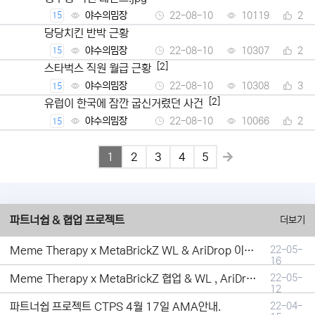
야수의밈장
22-08-10
10119
2
15
당당치킨 반박 근황
야수의밈장
22-08-10
10307
2
15
[2]
스타벅스 직원 월급 근황
야수의밈장
22-08-10
10308
3
15
[2]
유럽이 한국에 잠깐 굽신거렸던 사건
야수의밈장
22-08-10
10066
2
15
1
2
3
4
5
파트너쉽 & 협업 프로젝트
더보기
Meme Therapy x MetaBrickZ WL & AriDrop 이벤트 결과안내!
22-05-
16
Meme Therapy x MetaBrickZ 협업 & WL , AriDrop 이벤트 안내
22-05-
12
파트너쉽 프로젝트 CTPS 4월 17일 AMA안내.
22-04-