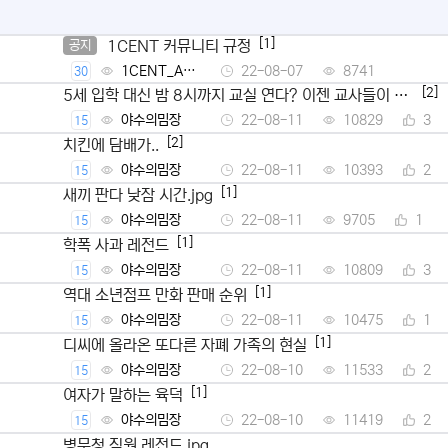
[1]
1CENT 커뮤니티 규정
공지
1CENT_Ad
22-08-07
8741
30
min
[2]
5세 입학 대신 밤 8시까지 교실 연다? 이젠 교사들이 뿔
났다
야수의밈장
22-08-11
10829
3
15
[2]
치킨에 담배가..
야수의밈장
22-08-11
10393
2
15
[1]
새끼 판다 낮잠 시간.jpg
야수의밈장
22-08-11
9705
1
15
[1]
학폭 사과 레전드
야수의밈장
22-08-11
10809
3
15
[1]
역대 소년점프 만화 판매 순위
야수의밈장
22-08-11
10475
1
15
[1]
디씨에 올라온 또다른 자폐 가족의 현실
야수의밈장
22-08-10
11533
2
15
[1]
여자가 말하는 육덕
야수의밈장
22-08-10
11419
2
15
병무청 직원 레전드.jpg