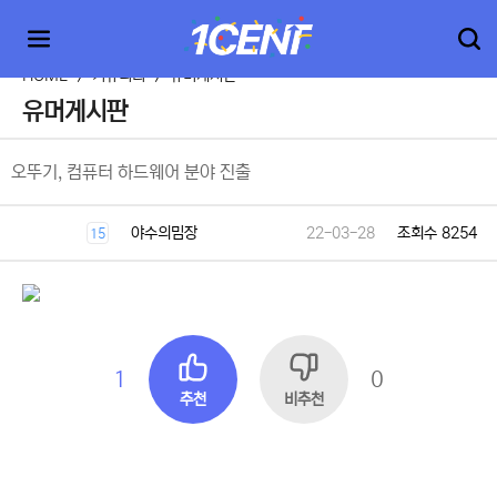
HOME
>
커뮤니티
>
유머게시판
유머게시판
오뚜기, 컴퓨터 하드웨어 분야 진출
야수의밈장
22-03-28
조회수 8254
15
1
0
추천
비추천