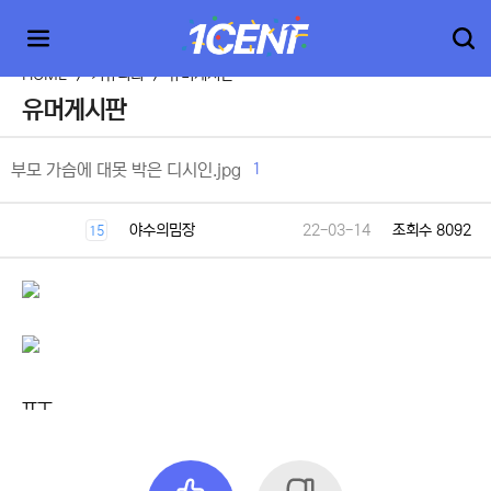
HOME
>
커뮤니티
>
유머게시판
유머게시판
1
부모 가슴에 대못 박은 디시인.jpg
야수의밈장
22-03-14
조회수 8092
15
ㅠㅜ