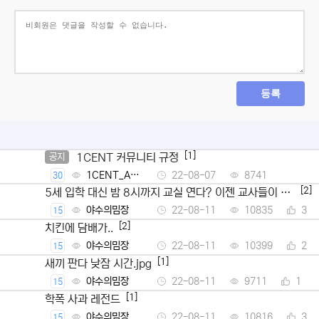
등록
[1]
1CENT 커뮤니티 규정
공지
1CENT_Ad
22-08-07
8741
30
min
[2]
5세 입학 대신 밤 8시까지 교실 연다? 이젠 교사들이 뿔
났다
야수의밈장
22-08-11
10835
3
15
[2]
치킨에 담배가..
야수의밈장
22-08-11
10399
2
15
[1]
새끼 판다 낮잠 시간.jpg
야수의밈장
22-08-11
9711
1
15
[1]
학폭 사과 레전드
야수의밈장
22-08-11
10816
3
15