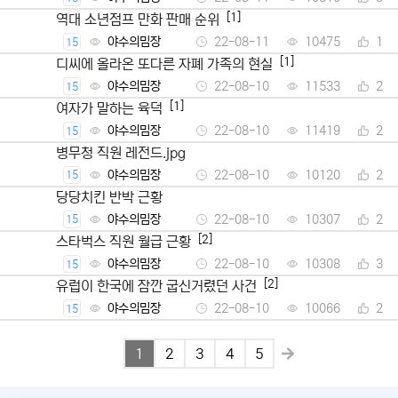
[1]
역대 소년점프 만화 판매 순위
야수의밈장
22-08-11
10475
1
15
[1]
디씨에 올라온 또다른 자폐 가족의 현실
야수의밈장
22-08-10
11533
2
15
[1]
여자가 말하는 육덕
야수의밈장
22-08-10
11419
2
15
병무청 직원 레전드.jpg
야수의밈장
22-08-10
10120
2
15
당당치킨 반박 근황
야수의밈장
22-08-10
10307
2
15
[2]
스타벅스 직원 월급 근황
야수의밈장
22-08-10
10308
3
15
[2]
유럽이 한국에 잠깐 굽신거렸던 사건
야수의밈장
22-08-10
10066
2
15
1
2
3
4
5