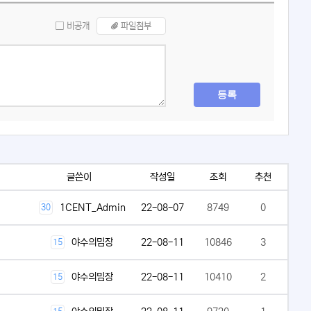
비공개
파일첨부
등록
글쓴이
작성일
조회
추천
1CENT_Admin
22-08-07
8749
0
30
야수의밈장
22-08-11
10846
3
15
야수의밈장
22-08-11
10410
2
15