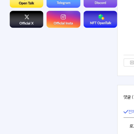
댓글 (
전
로