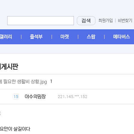
검색
회원가입
|
비번찾기
갤러리
출석부
마켓
스왑
메타버스
머게시판
[2]
1
 필요한 생활비 상황.jpg
[1]
야수의밈장
15
221.145.***.152
요만이 살길이다