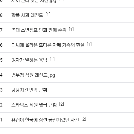
새끼 판다 낮잠 시간.jpg
0
[1]
학폭 사과 레전드
8
[1]
역대 소년점프 만화 판매 순위
7
[1]
디씨에 올라온 또다른 자폐 가족의 현실
6
[1]
여자가 말하는 육덕
5
병무청 직원 레전드.jpg
4
당당치킨 반박 근황
3
[2]
스타벅스 직원 월급 근황
2
[2]
유럽이 한국에 잠깐 굽신거렸던 사건
1