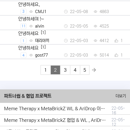
안녕하세요,
CMJ1
22-05-08
4863
3
안녕하세여 !~
alvin
22-05-05
4525
11
[1]
안녕하세요
데리야끼
22-05-03
4412
1
1
[1]
안녕하세요
gost77
22-05-03
5014
1
4
1
2
3
4
5
파트너쉽 & 협업 프로젝트
더보기
Meme Therapy x MetaBrickZ WL & AriDrop 이벤트 결과안내!
22-05-
16
Meme Therapy x MetaBrickZ 협업 & WL , AriDrop 이벤트 안내
22-05-
12