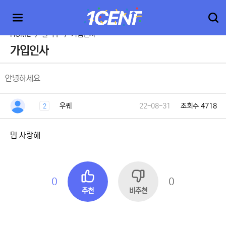
HOME
>
출석부
>
가입인사
가입인사
안녕하세요
우퀘
22-08-31
조회수 4718
2
밈 사랑해
0
0
추천
비추천