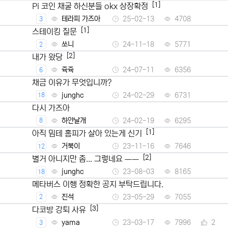
[1]
Pi 코인 채굴 하신분들 okx 상장확정
테라피 가즈아
25-02-13
4708
3
[1]
스테이킹 질문
쏘니
24-11-18
5771
2
[2]
내가 왔당
쥭쥭
24-07-11
6356
6
채금 이유가 무엇입니까?
junghc
24-02-29
6731
18
다시 가즈아
하얀날개
24-02-19
6295
8
[1]
아직 밈테 홈피가 살아 있는게 신기
거북이
23-11-16
7646
12
[2]
별거 아니지만 좀... 그렇네요 ㅡㅡ
junghc
23-08-03
8165
18
메타버스 이행 정확한 공지 부탁드립니다.
진석
23-05-29
7055
2
[3]
다코방 강퇴 사유
yama
23-03-17
7996
2
3