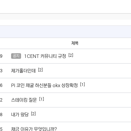
제목
[2]
1CENT 커뮤니티 규정
9
공지
[2]
제가홀더인데
3
[1]
Pi 코인 채굴 하신분들 okx 상장확정
6
[1]
스테이킹 질문
2
[2]
내가 왔당
8
채금 이유가 무엇입니까?
5