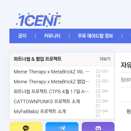
공지
커뮤니티
무료 에어드랍 정보
파트너쉽 & 협업 프로젝트
더보기
자
Meme Therapy x MetaBrickZ WL & AriDrop 이벤트 결과안내!
22-05-
16
밈테
Meme Therapy x MetaBrickZ 협업 & WL , AriDrop 이벤트 안내
22-05-
12
파트너쉽 프로젝트 CTPS 4월 17일 AMA안내.
22-04-
15
CATTOWNPUNKS 프로젝트 소개
22-04-
01
MyFatBabiz 프로젝트 소개
22-04-
밈
01