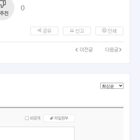
0
추천
공유
신고
인쇄
이전글
다음글
비공개
파일첨부