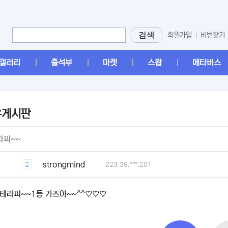
검색
회원가입
|
비번찾기
갤러리
출석부
마켓
스왑
메타버스
유게시판
[2]
라피~~
[1]
strongmind
2
223.39.***.201
테라피~~1등 가즈아~~^^♡♡♡