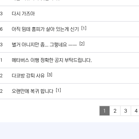
다시 가즈아
3
[1]
아직 밈테 홈피가 살아 있는게 신기
6
[2]
별거 아니지만 좀... 그렇네요 ㅡㅡ
3
메타버스 이행 정확한 공지 부탁드립니다.
1
[3]
다코방 강퇴 사유
2
[1]
오랜만에 복귀 합니다
2
1
2
3
4