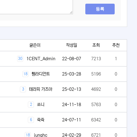
등록
글쓴이
작성일
조회
추천
1CENT_Admin
22-08-07
7213
1
30
휀라디언트
25-03-28
5196
0
18
테라피 가즈아
25-02-13
4692
0
3
쏘니
24-11-18
5763
0
2
쥭쥭
24-07-11
6342
0
6
junghc
24-02-29
6721
0
18