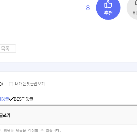
8
추천
비
목록
0)
내가 쓴 댓글만 보기
체댓글
BEST 댓글
글쓰기