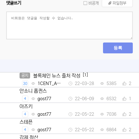
댓글쓰기
비공개
파일첨부
등록
[1]
블록체인 뉴스 출처 작성
공지
1CENT_Ad
22-03-28
5385
2
30
min
안소니 홉퀸스
gost77
22-06-09
6532
1
4
아즈키
gost77
22-05-22
7036
2
4
스테픈
gost77
22-05-22
6864
2
4
강제 청산