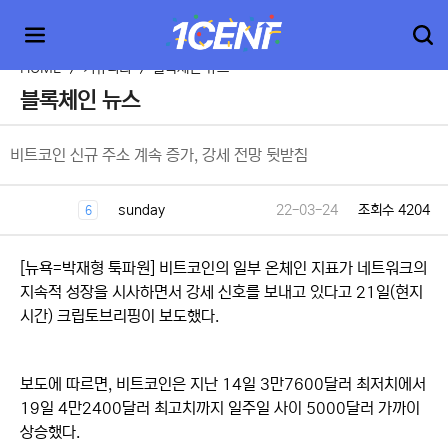
HOME
>
커뮤니티
>
블록체인 뉴스
블록체인 뉴스
비트코인 신규 주소 계속 증가, 강세 전망 뒷받침
sunday
22-03-24
조회수 4204
6
[뉴욕=박재형 툭파원] 비트코인의 일부 온체인 지표가 네트워크의
지속적 성장을 시사하면서 강세 신호를 보내고 있다고 21일(현지
시간) 크립토브리핑이 보도했다.
보도에 따르면, 비트코인은 지난 14일 3만7600달러 최저치에서
19일 4만2400달러 최고치까지 일주일 사이 5000달러 가까이
상승했다.