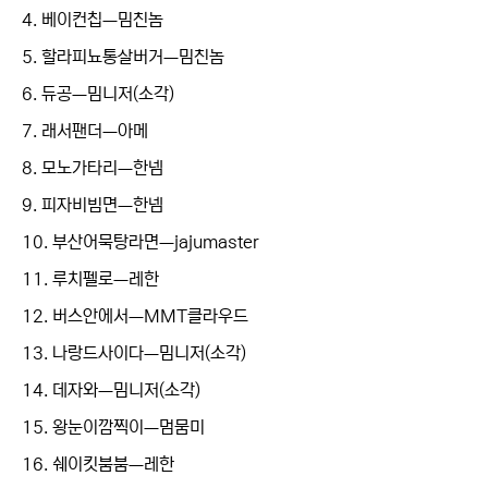
4. 베이컨칩ㅡ밈친놈
5. 할라피뇨통살버거ㅡ밈친놈
6. 듀공ㅡ밈니저(소각)
7. 래서팬더ㅡ아메
8. 모노가타리ㅡ한넴
9. 피자비빔면ㅡ한넴
10. 부산어묵탕라면ㅡjajumaster
11. 루치펠로ㅡ레한
12. 버스안에서ㅡMMT클라우드
13. 나랑드사이다ㅡ밈니저(소각)
14. 데자와ㅡ밈니저(소각)
15. 왕눈이깜찍이ㅡ멈뭄미
16. 쉐이킷붐붐ㅡ레한