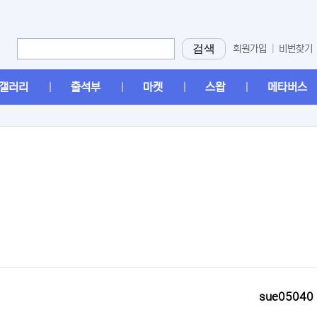
검색
회원가입
|
비번찾기
갤러리
출석부
마켓
스왑
메타버스
[2]
[1]
sue05040