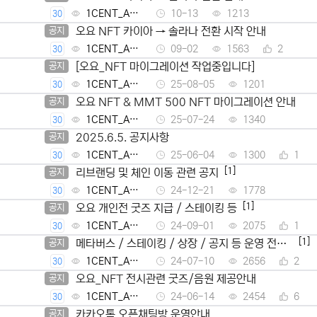
1CENT_Ad
10-13
1213
30
min
오요 NFT 카이아 → 솔라나 전환 시작 안내
공지
1CENT_Ad
09-02
1563
2
30
min
[오요_NFT 마이그레이션 작업중입니다]
공지
1CENT_Ad
25-08-05
1201
30
min
오요 NFT & MMT 500 NFT 마이그레이션 안내
공지
1CENT_Ad
25-07-24
1340
30
min
2025.6.5. 공지사항
공지
1CENT_Ad
25-06-04
1300
1
30
min
[1]
리브랜딩 및 체인 이동 관련 공지
공지
1CENT_Ad
24-12-21
1778
30
min
[1]
오요 개인전 굿즈 지급 / 스테이킹 등
공지
1CENT_Ad
24-09-01
2075
1
30
min
[1]
메타버스 / 스테이킹 / 상장 / 공지 등 운영 전반
공지
에 대한 공지사항
1CENT_Ad
24-07-10
2656
2
30
min
오요_NFT 전시관련 굿즈/음원 제공안내
공지
1CENT_Ad
24-06-14
2454
6
30
min
카카오톡 오픈채팅방 운영안내
공지