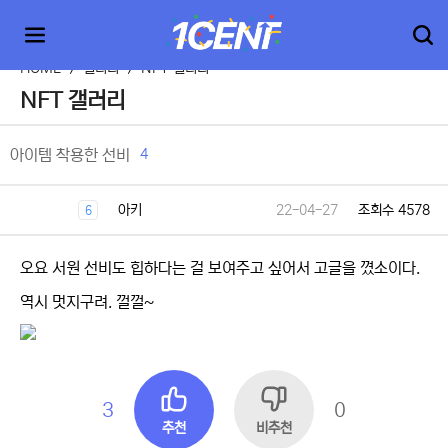
HOME
>
갤러리
>
NFT 갤러리
NFT 갤러리
4
아이템 착용한 선비
아키
22-04-27
조회수 4578
6
오요 서원 선비도 힙하다는 걸 보여주고 싶어서 고글을 꼈소이다.
역시 멋지구려. 껄껄~
3
0
추천
비추천