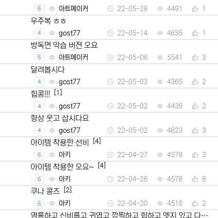
아트메이커
22-05-28
4491
1
6
우주복 ㅎㅎ
gost77
22-05-14
4635
1
4
방독면 악습 버젼 오요
아트메이커
22-05-06
5541
3
6
달려봅시다
gost77
22-05-03
4365
2
4
[1]
힙콩!!!
gost77
22-05-02
4439
2
4
항상 웃고 삽시다요
gost77
22-05-02
4623
3
4
[4]
아이템 착용한 선비
아키
22-04-27
4578
3
6
[4]
아이템 착용한 오요~
아키
22-04-26
4578
6
6
[2]
쿠나 콩즈
아키
22-04-20
4510
2
6
영롱하고 신비롭고 귀엽고 깜찍하고 힙하고 엣지 있고 다채