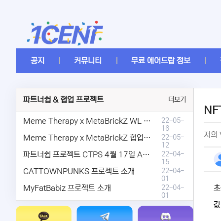
공지
커뮤니티
무료 에어드랍 정보
파트너쉽 & 협업 프로젝트
더보기
NF
Meme Therapy x MetaBrickZ WL & AriDrop 이벤트 결과안내!
22-05-
16
저의 V
Meme Therapy x MetaBrickZ 협업 & WL , AriDrop 이벤트 안내
22-05-
12
파트너쉽 프로젝트 CTPS 4월 17일 AMA안내.
22-04-
15
CATTOWNPUNKS 프로젝트 소개
22-04-
01
MyFatBabiz 프로젝트 소개
22-04-
초
01
값