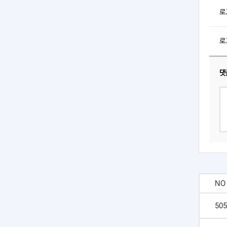
로
로
댓
NO
505