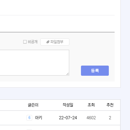
비공개
파일첨부
등록
글쓴이
작성일
조회
추천
아키
22-07-24
4602
2
6