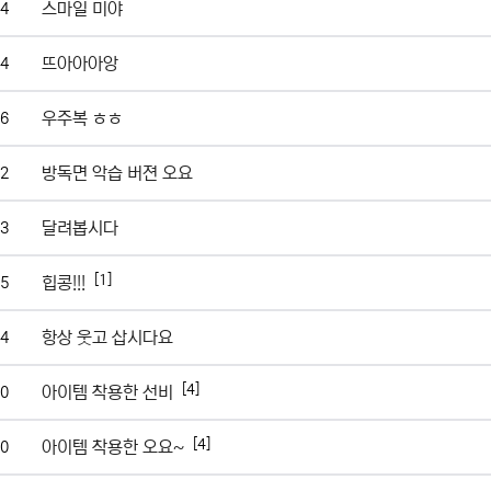
스마일 미야
4
뜨아아아앙
4
우주복 ㅎㅎ
6
방독면 악습 버젼 오요
2
달려봅시다
3
[1]
힙콩!!!
5
항상 웃고 삽시다요
4
[4]
아이템 착용한 선비
0
[4]
아이템 착용한 오요~
0