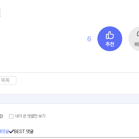
6
추천
비
목록
2)
내가 쓴 댓글만 보기
체댓글
BEST 댓글