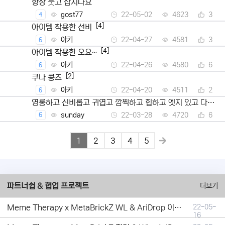
항상 웃고 삽시다요
gost77
22-05-02
4623
3
4
[4]
아이템 착용한 선비
아키
22-04-27
4581
3
6
[4]
아이템 착용한 오요~
아키
22-04-26
4580
6
6
[2]
쿠나 콩즈
아키
22-04-20
4511
2
6
영롱하고 신비롭고 귀엽고 깜찍하고 힙하고 엣지 있고 다채
로운
sunday
22-03-28
4720
6
6
1
2
3
4
5
파트너쉽 & 협업 프로젝트
더보기
Meme Therapy x MetaBrickZ WL & AriDrop 이벤트 결과안내!
22-05-
16