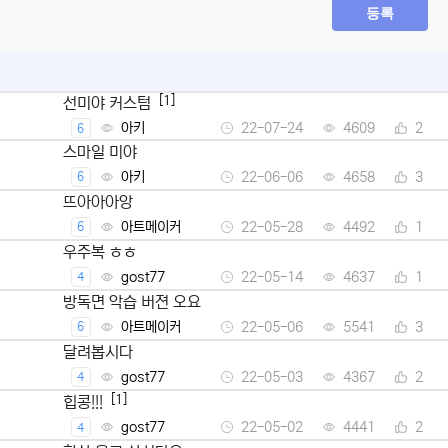
등록
[1]
선미야 커스텀
아키
22-07-24
4609
2
6
스마일 미야
아키
22-06-06
4658
3
6
뜨아아아앙
아트메이커
22-05-28
4492
1
6
우주복 ㅎㅎ
gost77
22-05-14
4637
1
4
방독면 악습 버젼 오요
아트메이커
22-05-06
5541
3
6
달려봅시다
gost77
22-05-03
4367
2
4
[1]
힙콩!!!
gost77
22-05-02
4441
2
4