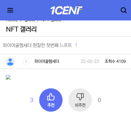
HOME
>
갤러리
>
NFT 갤러리
NFT 갤러리
1
파이어골렘세더 현질한 첫번째 느프트
파이어골렘세더
22-02-23
조회수 4109
1
3
0
추천
비추천