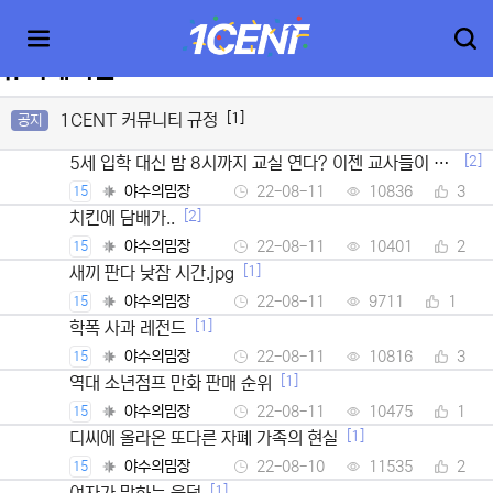
유머게시판
[1]
1CENT 커뮤니티 규정
공지
[2]
5세 입학 대신 밤 8시까지 교실 연다? 이젠 교사들이 뿔
났다
야수의밈장
22-08-11
10836
3
15
[2]
치킨에 담배가..
야수의밈장
22-08-11
10401
2
15
[1]
새끼 판다 낮잠 시간.jpg
야수의밈장
22-08-11
9711
1
15
[1]
학폭 사과 레전드
야수의밈장
22-08-11
10816
3
15
[1]
역대 소년점프 만화 판매 순위
야수의밈장
22-08-11
10475
1
15
[1]
디씨에 올라온 또다른 자폐 가족의 현실
야수의밈장
22-08-10
11535
2
15
[1]