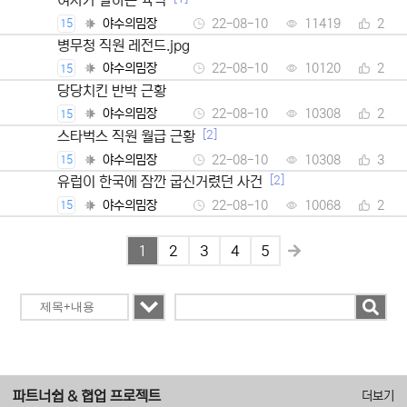
여자가 말하는 육덕
야수의밈장
22-08-10
11419
2
15
병무청 직원 레전드.jpg
야수의밈장
22-08-10
10120
2
15
당당치킨 반박 근황
야수의밈장
22-08-10
10308
2
15
[2]
스타벅스 직원 월급 근황
야수의밈장
22-08-10
10308
3
15
[2]
유럽이 한국에 잠깐 굽신거렸던 사건
야수의밈장
22-08-10
10068
2
15
1
2
3
4
5
파트너쉽 & 협업 프로젝트
더보기