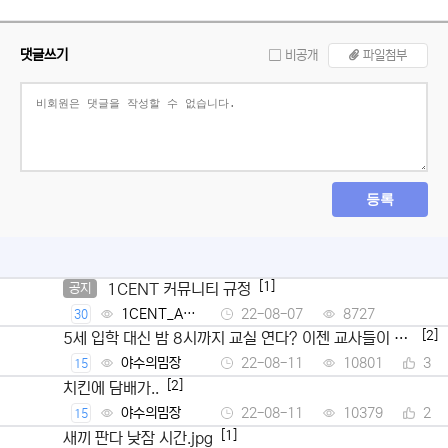
댓글쓰기
비공개
파일첨부
등록
[1]
1CENT 커뮤니티 규정
공지
1CENT_Ad
22-08-07
8727
30
min
[2]
5세 입학 대신 밤 8시까지 교실 연다? 이젠 교사들이 뿔
났다
야수의밈장
22-08-11
10801
3
15
[2]
치킨에 담배가..
야수의밈장
22-08-11
10379
2
15
[1]
새끼 판다 낮잠 시간.jpg