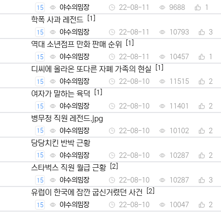
야수의밈장
22-08-11
9688
1
15
[1]
학폭 사과 레전드
야수의밈장
22-08-11
10793
3
15
[1]
역대 소년점프 만화 판매 순위
야수의밈장
22-08-11
10457
1
15
[1]
디씨에 올라온 또다른 자폐 가족의 현실
야수의밈장
22-08-10
11515
2
15
[1]
여자가 말하는 육덕
야수의밈장
22-08-10
11401
2
15
병무청 직원 레전드.jpg
야수의밈장
22-08-10
10102
2
15
당당치킨 반박 근황
야수의밈장
22-08-10
10287
2
15
[2]
스타벅스 직원 월급 근황
야수의밈장
22-08-10
10287
3
15
[2]
유럽이 한국에 잠깐 굽신거렸던 사건
야수의밈장
22-08-10
10047
2
15