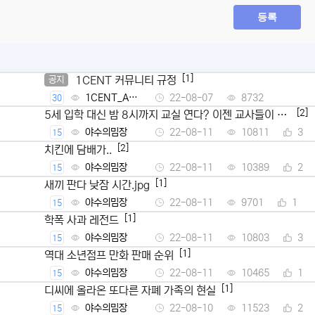
등록
[1]
1CENT 커뮤니티 규정
공지
1CENT_Ad
22-08-07
8732
30
min
[2]
5세 입학 대신 밤 8시까지 교실 연다? 이젠 교사들이 뿔
났다
야수의밈장
22-08-11
10811
3
15
[2]
치킨에 담배가..
야수의밈장
22-08-11
10389
2
15
[1]
새끼 판다 낮잠 시간.jpg
야수의밈장
22-08-11
9701
1
15
[1]
학폭 사과 레전드
야수의밈장
22-08-11
10803
3
15
[1]
역대 소년점프 만화 판매 순위
야수의밈장
22-08-11
10465
1
15
[1]
디씨에 올라온 또다른 자폐 가족의 현실
야수의밈장
22-08-10
11523
2
15