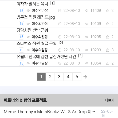
[1]
여자가 말하는 육덕
야수의밈장
22-08-10
11409
2
15
병무청 직원 레전드.jpg
야수의밈장
22-08-10
10109
2
15
당당치킨 반박 근황
야수의밈장
22-08-10
10295
2
15
[2]
스타벅스 직원 월급 근황
야수의밈장
22-08-10
10293
3
15
[2]
유럽이 한국에 잠깐 굽신거렸던 사건
야수의밈장
22-08-10
10054
2
15
1
2
3
4
5
파트너쉽 & 협업 프로젝트
더보기
Meme Therapy x MetaBrickZ WL & AriDrop 이벤트 결과안내!
22-05-
16