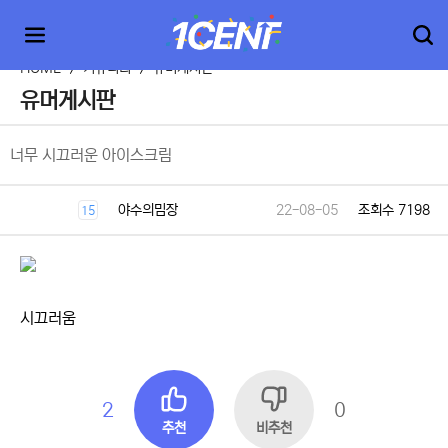
HOME
>
커뮤니티
>
유머게시판
유머게시판
너무 시끄러운 아이스크림
야수의밈장
22-08-05
조회수 7198
15
시끄러움
2
0
추천
비추천