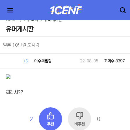
HOME
>
커뮤니티
>
유머게시판
유머게시판
일본 10만원 도시락
야수의밈장
22-08-05
조회수 8397
15
찌라시??
2
0
추천
비추천