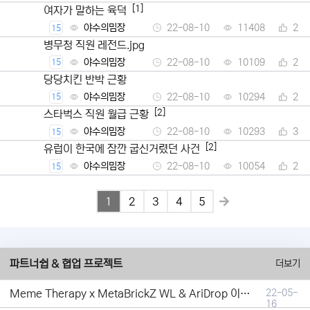
[1]
여자가 말하는 육덕
야수의밈장
22-08-10
11408
2
15
병무청 직원 레전드.jpg
야수의밈장
22-08-10
10109
2
15
당당치킨 반박 근황
야수의밈장
22-08-10
10294
2
15
[2]
스타벅스 직원 월급 근황
야수의밈장
22-08-10
10293
3
15
[2]
유럽이 한국에 잠깐 굽신거렸던 사건
야수의밈장
22-08-10
10054
2
15
1
2
3
4
5
파트너쉽 & 협업 프로젝트
더보기
Meme Therapy x MetaBrickZ WL & AriDrop 이벤트 결과안내!
22-05-
16