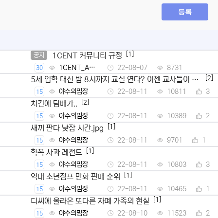
등록
[1]
1CENT 커뮤니티 규정
공지
1CENT_Ad
22-08-07
8731
30
min
[2]
5세 입학 대신 밤 8시까지 교실 연다? 이젠 교사들이 뿔
났다
야수의밈장
22-08-11
10811
3
15
[2]
치킨에 담배가..
야수의밈장
22-08-11
10389
2
15
[1]
새끼 판다 낮잠 시간.jpg
야수의밈장
22-08-11
9701
1
15
[1]
학폭 사과 레전드
야수의밈장
22-08-11
10803
3
15
[1]
역대 소년점프 만화 판매 순위
야수의밈장
22-08-11
10465
1
15
[1]
디씨에 올라온 또다른 자폐 가족의 현실
야수의밈장
22-08-10
11523
2
15