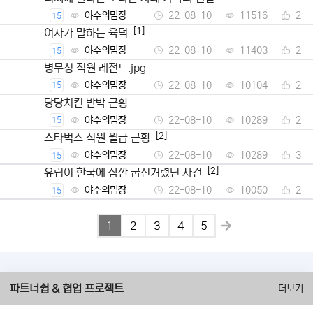
야수의밈장
22-08-10
11516
2
15
[1]
여자가 말하는 육덕
야수의밈장
22-08-10
11403
2
15
병무청 직원 레전드.jpg
야수의밈장
22-08-10
10104
2
15
당당치킨 반박 근황
야수의밈장
22-08-10
10289
2
15
[2]
스타벅스 직원 월급 근황
야수의밈장
22-08-10
10289
3
15
[2]
유럽이 한국에 잠깐 굽신거렸던 사건
야수의밈장
22-08-10
10050
2
15
1
2
3
4
5
파트너쉽 & 협업 프로젝트
더보기