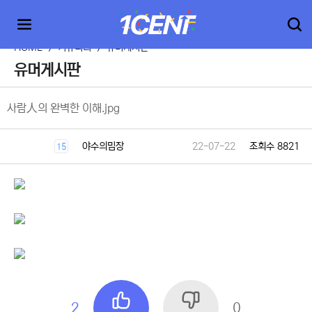
HOME
>
커뮤니티
>
유머게시판
유머게시판
사람人의 완벽한 이해.jpg
야수의밈장
22-07-22
조회수 8821
15
2
0