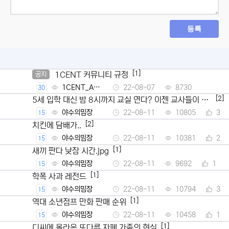
등록
[1]
1CENT 커뮤니티 규정
공지
1CENT_Ad
22-08-07
8730
30
min
[2]
5세 입학 대신 밤 8시까지 교실 연다? 이젠 교사들이 뿔
났다
야수의밈장
22-08-11
10805
3
15
[2]
치킨에 담배가..
야수의밈장
22-08-11
10381
2
15
[1]
새끼 판다 낮잠 시간.jpg
야수의밈장
22-08-11
9692
1
15
[1]
학폭 사과 레전드
야수의밈장
22-08-11
10794
3
15
[1]
역대 소년점프 만화 판매 순위
야수의밈장
22-08-11
10458
1
15
[1]
디씨에 올라온 또다른 자폐 가족의 현실