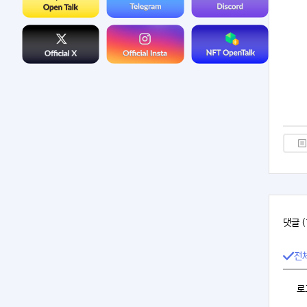
댓글 (
전
로