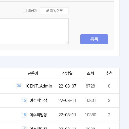
비공개
파일첨부
등록
글쓴이
작성일
조회
추천
1CENT_Admin
22-08-07
8728
0
30
야수의밈장
22-08-11
10801
3
15
야수의밈장
22-08-11
10380
2
15