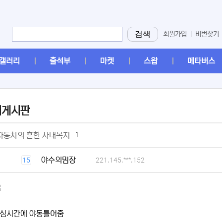
검색
회원가입
|
비번찾기
갤러리
출석부
마켓
스왑
메타버스
머게시판
[2]
1
자동차의 흔한 사내복지
[1]
야수의밈장
15
221.145.***.152
심시간에 야동틀어줌