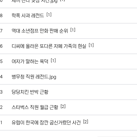
새끼 판다 낮잠 시간.jpg
0
[1]
학폭 사과 레전드
8
[1]
역대 소년점프 만화 판매 순위
7
[1]
디씨에 올라온 또다른 자폐 가족의 현실
6
[1]
여자가 말하는 육덕
5
병무청 직원 레전드.jpg
4
당당치킨 반박 근황
3
[2]
스타벅스 직원 월급 근황
2
[2]
유럽이 한국에 잠깐 굽신거렸던 사건
1