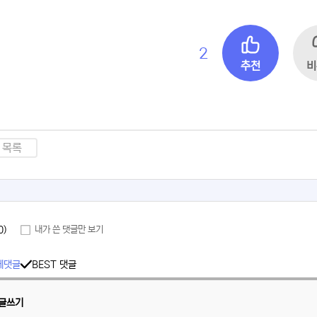
2
추천
비
목록
0)
내가 쓴 댓글만 보기
체댓글
BEST 댓글
글쓰기