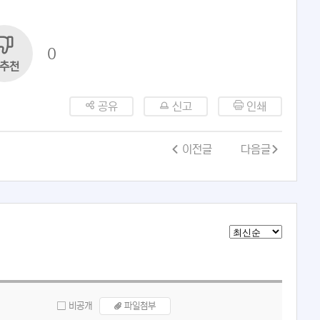
0
추천
공유
신고
인쇄
이전글
다음글
비공개
파일첨부