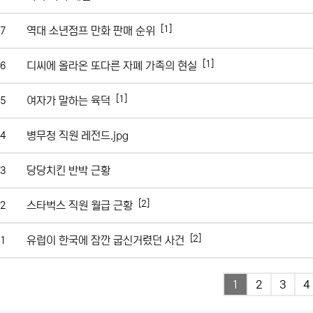
[1]
역대 소년점프 만화 판매 순위
7
[1]
디씨에 올라온 또다른 자폐 가족의 현실
6
[1]
여자가 말하는 육덕
5
병무청 직원 레전드.jpg
4
당당치킨 반박 근황
3
[2]
스타벅스 직원 월급 근황
2
[2]
유럽이 한국에 잠깐 굽신거렸던 사건
1
1
2
3
4