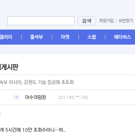
검색
회원가입
|
비번찾기
갤러리
출석부
마켓
스왑
메타버스
머게시판
[2]
속보 러시아, 강원도 기습 침공에 초토화
[1]
야수의밈장
15
221.145.***.152
게 5시간에 10만 조회수라니…하..