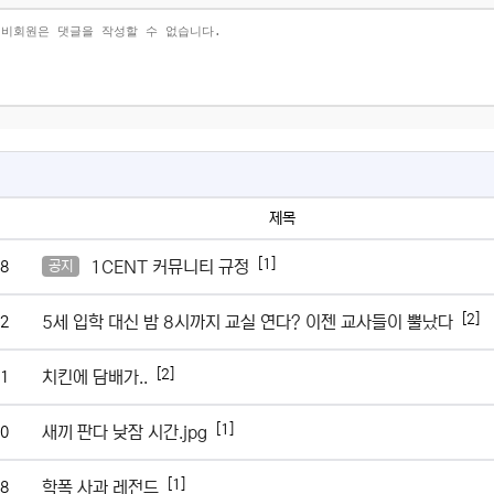
제목
[1]
1CENT 커뮤니티 규정
8
공지
[2]
5세 입학 대신 밤 8시까지 교실 연다? 이젠 교사들이 뿔났다
2
[2]
치킨에 담배가..
1
[1]
새끼 판다 낮잠 시간.jpg
0
[1]
학폭 사과 레전드
8