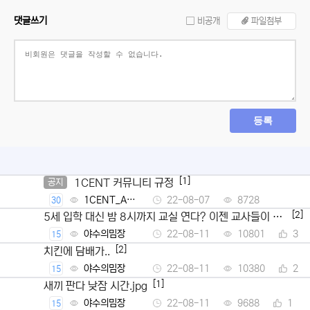
댓글쓰기
비공개
파일첨부
등록
[1]
1CENT 커뮤니티 규정
공지
1CENT_Ad
22-08-07
8728
30
min
[2]
5세 입학 대신 밤 8시까지 교실 연다? 이젠 교사들이 뿔
났다
야수의밈장
22-08-11
10801
3
15
[2]
치킨에 담배가..
야수의밈장
22-08-11
10380
2
15
[1]
새끼 판다 낮잠 시간.jpg
야수의밈장
22-08-11
9688
1
15