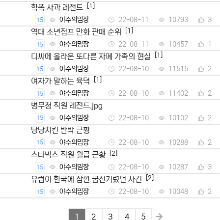
[1]
학폭 사과 레전드
야수의밈장
22-08-11
10793
3
15
[1]
역대 소년점프 만화 판매 순위
야수의밈장
22-08-11
10457
1
15
[1]
디씨에 올라온 또다른 자폐 가족의 현실
야수의밈장
22-08-10
11515
2
15
[1]
여자가 말하는 육덕
야수의밈장
22-08-10
11402
2
15
병무청 직원 레전드.jpg
야수의밈장
22-08-10
10102
2
15
당당치킨 반박 근황
야수의밈장
22-08-10
10288
2
15
[2]
스타벅스 직원 월급 근황
야수의밈장
22-08-10
10287
3
15
[2]
유럽이 한국에 잠깐 굽신거렸던 사건
야수의밈장
22-08-10
10048
2
15
1
2
3
4
5