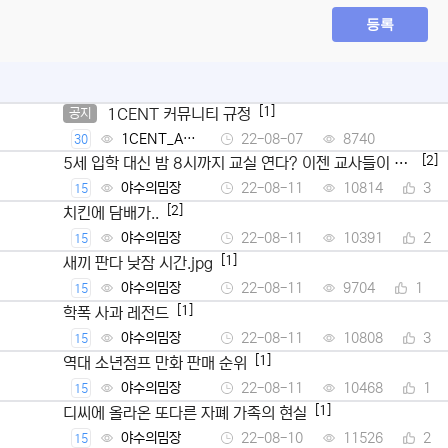
등록
[1]
1CENT 커뮤니티 규정
공지
1CENT_Ad
22-08-07
8740
30
min
[2]
5세 입학 대신 밤 8시까지 교실 연다? 이젠 교사들이 뿔
났다
야수의밈장
22-08-11
10814
3
15
[2]
치킨에 담배가..
야수의밈장
22-08-11
10391
2
15
[1]
새끼 판다 낮잠 시간.jpg
야수의밈장
22-08-11
9704
1
15
[1]
학폭 사과 레전드
야수의밈장
22-08-11
10808
3
15
[1]
역대 소년점프 만화 판매 순위
야수의밈장
22-08-11
10468
1
15
[1]
디씨에 올라온 또다른 자폐 가족의 현실
야수의밈장
22-08-10
11526
2
15