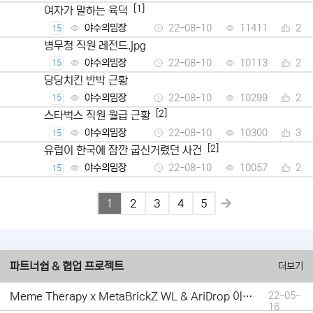
[1]
여자가 말하는 육덕
야수의밈장
22-08-10
11411
2
15
병무청 직원 레전드.jpg
야수의밈장
22-08-10
10113
2
15
당당치킨 반박 근황
야수의밈장
22-08-10
10299
2
15
[2]
스타벅스 직원 월급 근황
야수의밈장
22-08-10
10300
3
15
[2]
유럽이 한국에 잠깐 굽신거렸던 사건
야수의밈장
22-08-10
10057
2
15
1
2
3
4
5
파트너쉽 & 협업 프로젝트
더보기
Meme Therapy x MetaBrickZ WL & AriDrop 이벤트 결과안내!
22-05-
16