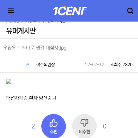
HOME
>
커뮤니티
>
유머게시판
유머게시판
우영우 드라마로 생긴 대참사.jpg
야수의밈장
22-07-12
조회수 7820
15
패션자폐증 환자 양산중~!
2
0
추천
비추천