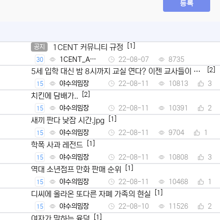
등록
[1]
1CENT 커뮤니티 규정
공지
1CENT_Ad
22-08-07
8735
30
min
[2]
5세 입학 대신 밤 8시까지 교실 연다? 이젠 교사들이 뿔
났다
야수의밈장
22-08-11
10813
3
15
[2]
치킨에 담배가..
야수의밈장
22-08-11
10391
2
15
[1]
새끼 판다 낮잠 시간.jpg
야수의밈장
22-08-11
9704
1
15
[1]
학폭 사과 레전드
야수의밈장
22-08-11
10808
3
15
[1]
역대 소년점프 만화 판매 순위
야수의밈장
22-08-11
10468
1
15
[1]
디씨에 올라온 또다른 자폐 가족의 현실
야수의밈장
22-08-10
11526
2
15
[1]
여자가 말하는 육덕