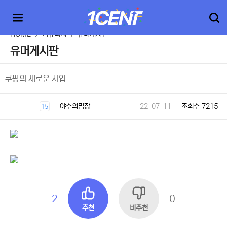
HOME
>
커뮤니티
>
유머게시판
유머게시판
쿠팡의 새로운 사업
야수의밈장
22-07-11
조회수 7215
15
2
0
추천
비추천