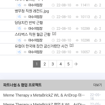
야수의밈장
22-08-10
11411
2
15
병무청 직원 레전드.jpg
야수의밈장
22-08-10
10113
2
15
당당치킨 반박 근황
야수의밈장
22-08-10
10299
2
15
[2]
스타벅스 직원 월급 근황
야수의밈장
22-08-10
10296
3
15
[2]
유럽이 한국에 잠깐 굽신거렸던 사건
야수의밈장
22-08-10
10057
2
15
1
2
3
4
5
파트너쉽 & 협업 프로젝트
더보기
Meme Therapy x MetaBrickZ WL & AriDrop 이벤트 결과안내!
22-05-
16
Meme Therapy x MetaBrickZ 협업 & WL , AriDrop 이벤트 안내
22-05-