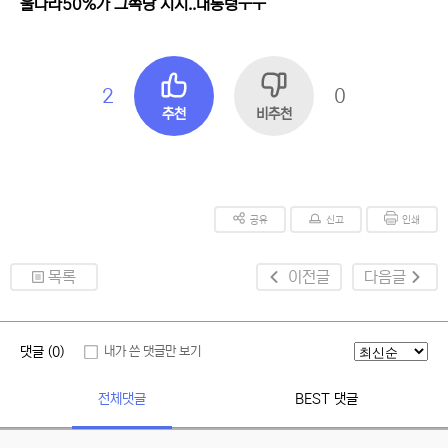
울나라50%가 그쪽당 지지..대통령ㅜㅜ
2
0
추천
비추천
공유
신고
인쇄
목록
이전글
다음글
댓글 (0)
내가 쓴 댓글만 보기
전체댓글
BEST 댓글