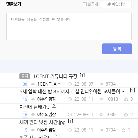
댓글쓰기
비공개
파일첨부
등록
[1]
1CENT 커뮤니티 규정
공지
1CENT_Ad
22-08-07
8734
30
min
[2]
5세 입학 대신 밤 8시까지 교실 연다? 이젠 교사들이 뿔
났다
야수의밈장
22-08-11
10813
3
15
[2]
치킨에 담배가..
야수의밈장
22-08-11
10391
2
15
[1]
새끼 판다 낮잠 시간.jpg
야수의밈장
22-08-11
9704
1
15
[1]
학폭 사과 레전드