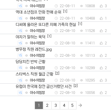
야수의밈장
22-08-11
10808
3
15
[1]
역대 소년점프 만화 판매 순위
야수의밈장
22-08-11
10468
1
15
[1]
디씨에 올라온 또다른 자폐 가족의 현실
야수의밈장
22-08-10
11526
2
15
[1]
여자가 말하는 육덕
야수의밈장
22-08-10
11411
2
15
병무청 직원 레전드.jpg
야수의밈장
22-08-10
10113
2
15
당당치킨 반박 근황
야수의밈장
22-08-10
10299
2
15
[2]
스타벅스 직원 월급 근황
야수의밈장
22-08-10
10295
3
15
[2]
유럽이 한국에 잠깐 굽신거렸던 사건
야수의밈장
22-08-10
10056
2
15
1
2
3
4
5