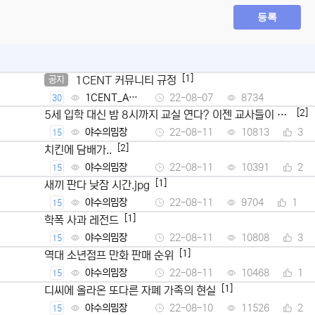
등록
[1]
1CENT 커뮤니티 규정
공지
1CENT_Ad
22-08-07
8734
30
min
[2]
5세 입학 대신 밤 8시까지 교실 연다? 이젠 교사들이 뿔
났다
야수의밈장
22-08-11
10813
3
15
[2]
치킨에 담배가..
야수의밈장
22-08-11
10391
2
15
[1]
새끼 판다 낮잠 시간.jpg
야수의밈장
22-08-11
9704
1
15
[1]
학폭 사과 레전드
야수의밈장
22-08-11
10808
3
15
[1]
역대 소년점프 만화 판매 순위
야수의밈장
22-08-11
10468
1
15
[1]
디씨에 올라온 또다른 자폐 가족의 현실
야수의밈장
22-08-10
11526
2
15