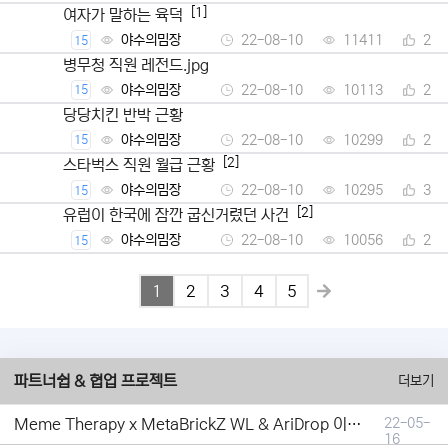
[1]
여자가 말하는 육덕
야수의밈장
22-08-10
11411
2
15
병무청 직원 레전드.jpg
야수의밈장
22-08-10
10113
2
15
당당치킨 반박 근황
야수의밈장
22-08-10
10299
2
15
[2]
스타벅스 직원 월급 근황
야수의밈장
22-08-10
10295
3
15
[2]
유럽이 한국에 잠깐 굽신거렸던 사건
야수의밈장
22-08-10
10056
2
15
1
2
3
4
5
파트너쉽 & 협업 프로젝트
더보기
Meme Therapy x MetaBrickZ WL & AriDrop 이벤트 결과안내!
22-05-
16