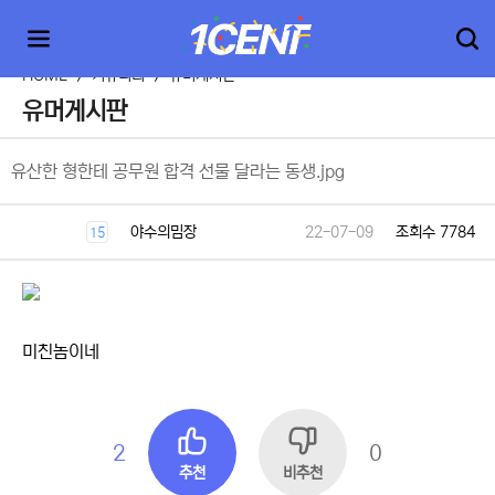
HOME
>
커뮤니티
>
유머게시판
유머게시판
유산한 형한테 공무원 합격 선물 달라는 동생.jpg
야수의밈장
22-07-09
조회수 7784
15
미친놈이네
2
0
추천
비추천