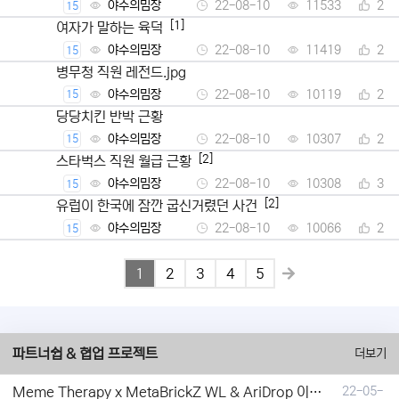
야수의밈장
22-08-10
11533
2
15
[1]
여자가 말하는 육덕
야수의밈장
22-08-10
11419
2
15
병무청 직원 레전드.jpg
야수의밈장
22-08-10
10119
2
15
당당치킨 반박 근황
야수의밈장
22-08-10
10307
2
15
[2]
스타벅스 직원 월급 근황
야수의밈장
22-08-10
10308
3
15
[2]
유럽이 한국에 잠깐 굽신거렸던 사건
야수의밈장
22-08-10
10066
2
15
1
2
3
4
5
파트너쉽 & 협업 프로젝트
더보기
Meme Therapy x MetaBrickZ WL & AriDrop 이벤트 결과안내!
22-05-