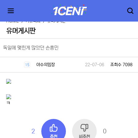
HOME
>
커뮤니티
>
유머게시판
유머게시판
독일에 맺힌게 많았던 손흥민
야수의밈장
22-07-06
조회수 7098
15
ㅋ
2
0
추천
비추천