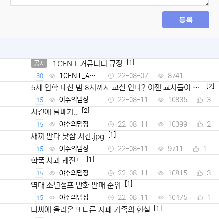
등록
[1]
1CENT 커뮤니티 규정
공지
1CENT_Ad
22-08-07
8741
30
min
[2]
5세 입학 대신 밤 8시까지 교실 연다? 이젠 교사들이 뿔
났다
야수의밈장
22-08-11
10835
3
15
[2]
치킨에 담배가..
야수의밈장
22-08-11
10399
2
15
[1]
새끼 판다 낮잠 시간.jpg
야수의밈장
22-08-11
9711
1
15
[1]
학폭 사과 레전드
야수의밈장
22-08-11
10815
3
15
[1]
역대 소년점프 만화 판매 순위
야수의밈장
22-08-11
10475
1
15
[1]
디씨에 올라온 또다른 자폐 가족의 현실