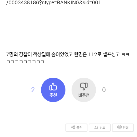
/0003438186?ntype=RANKING&sid=001
7명의 경찰이 책상밑에 숨어있었고 한명은 112로 셀프싱고 ㅋㅋ
ㅋㅋㅋㅋㅋㅋㅋㅋㅋ
2
0
추천
비추천
공유
신고
인쇄