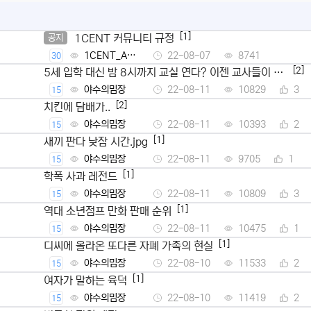
[1]
1CENT 커뮤니티 규정
공지
1CENT_Ad
22-08-07
8741
30
min
[2]
5세 입학 대신 밤 8시까지 교실 연다? 이젠 교사들이 뿔
났다
야수의밈장
22-08-11
10829
3
15
[2]
치킨에 담배가..
야수의밈장
22-08-11
10393
2
15
[1]
새끼 판다 낮잠 시간.jpg
야수의밈장
22-08-11
9705
1
15
[1]
학폭 사과 레전드
야수의밈장
22-08-11
10809
3
15
[1]
역대 소년점프 만화 판매 순위
야수의밈장
22-08-11
10475
1
15
[1]
디씨에 올라온 또다른 자폐 가족의 현실
야수의밈장
22-08-10
11533
2
15
[1]
여자가 말하는 육덕
야수의밈장
22-08-10
11419
2
15