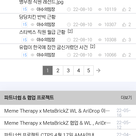
병무청 직원 레전드.jpg
야수의밈장
22-08-10
10119
2
15
당당치킨 반박 근황
야수의밈장
22-08-10
10307
2
15
[2]
스타벅스 직원 월급 근황
야수의밈장
22-08-10
10308
3
15
[2]
유럽이 한국에 잠깐 굽신거렸던 사건
야수의밈장
22-08-10
10066
2
15
1
2
3
4
5
파트너쉽 & 협업 프로젝트
더보기
Meme Therapy x MetaBrickZ WL & AriDrop 이벤트 결과안내!
22-05-
16
Meme Therapy x MetaBrickZ 협업 & WL , AriDrop 이벤트 안내
22-05-
12
파트너쉽 프로젝트 CTPS 4월 17일 AMA안내.
22-04-