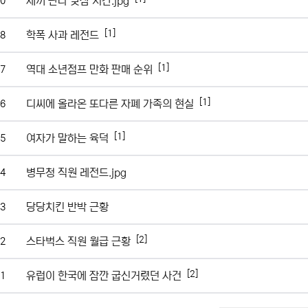
새끼 판다 낮잠 시간.jpg
0
[1]
학폭 사과 레전드
8
[1]
역대 소년점프 만화 판매 순위
7
[1]
디씨에 올라온 또다른 자폐 가족의 현실
6
[1]
여자가 말하는 육덕
5
병무청 직원 레전드.jpg
4
당당치킨 반박 근황
3
[2]
스타벅스 직원 월급 근황
2
[2]
유럽이 한국에 잠깐 굽신거렸던 사건
1