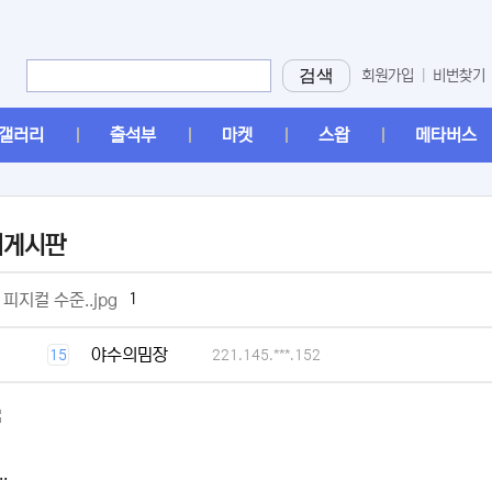
검색
회원가입
|
비번찾기
갤러리
출석부
마켓
스왑
메타버스
머게시판
[2]
1
 피지컬 수준..jpg
[1]
야수의밈장
15
221.145.***.152
.