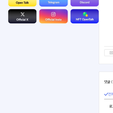
댓글 (
전
로