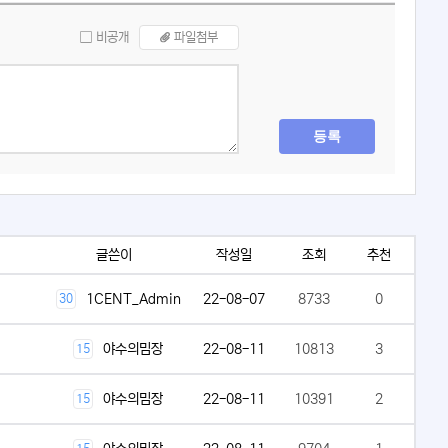
비공개
파일첨부
등록
글쓴이
작성일
조회
추천
1CENT_Admin
22-08-07
8733
0
30
야수의밈장
22-08-11
10813
3
15
야수의밈장
22-08-11
10391
2
15