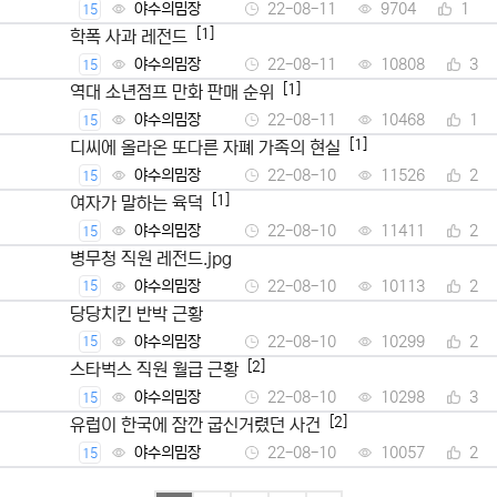
야수의밈장
22-08-11
9704
1
15
[1]
학폭 사과 레전드
야수의밈장
22-08-11
10808
3
15
[1]
역대 소년점프 만화 판매 순위
야수의밈장
22-08-11
10468
1
15
[1]
디씨에 올라온 또다른 자폐 가족의 현실
야수의밈장
22-08-10
11526
2
15
[1]
여자가 말하는 육덕
야수의밈장
22-08-10
11411
2
15
병무청 직원 레전드.jpg
야수의밈장
22-08-10
10113
2
15
당당치킨 반박 근황
야수의밈장
22-08-10
10299
2
15
[2]
스타벅스 직원 월급 근황
야수의밈장
22-08-10
10298
3
15
[2]
유럽이 한국에 잠깐 굽신거렸던 사건
야수의밈장
22-08-10
10057
2
15