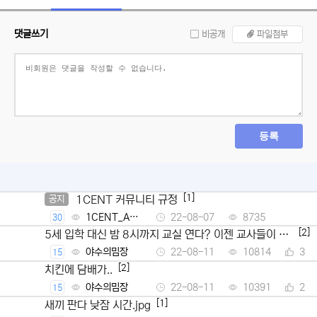
댓글쓰기
비공개
파일첨부
등록
[1]
1CENT 커뮤니티 규정
공지
1CENT_Ad
22-08-07
8735
30
min
[2]
5세 입학 대신 밤 8시까지 교실 연다? 이젠 교사들이 뿔
났다
야수의밈장
22-08-11
10814
3
15
[2]
치킨에 담배가..
야수의밈장
22-08-11
10391
2
15
[1]
새끼 판다 낮잠 시간.jpg