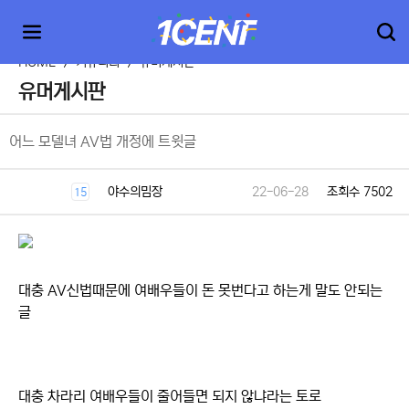
HOME
>
커뮤니티
>
유머게시판
유머게시판
어느 모델녀 AV법 개정에 트윗글
야수의밈장
22-06-28
조회수 7502
15
대충 AV신법때문에 여배우들이 돈 못번다고 하는게 말도 안되는
글
대충 차라리 여배우들이 줄어들면 되지 않냐라는 토로