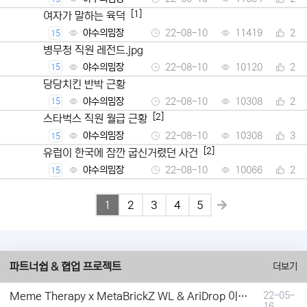
[1]
여자가 말하는 육덕
야수의밈장
22-08-10
11419
2
15
병무청 직원 레전드.jpg
야수의밈장
22-08-10
10120
2
15
당당치킨 반박 근황
야수의밈장
22-08-10
10308
2
15
[2]
스타벅스 직원 월급 근황
야수의밈장
22-08-10
10308
3
15
[2]
유럽이 한국에 잠깐 굽신거렸던 사건
야수의밈장
22-08-10
10066
2
15
1
2
3
4
5
파트너쉽 & 협업 프로젝트
더보기
Meme Therapy x MetaBrickZ WL & AriDrop 이벤트 결과안내!
22-05-
16