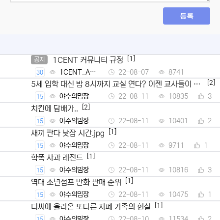
등록
[1]
1CENT 커뮤니티 규정
공지
1CENT_Ad
22-08-07
8741
30
min
[2]
5세 입학 대신 밤 8시까지 교실 연다? 이젠 교사들이 뿔
났다
야수의밈장
22-08-11
10835
3
15
[2]
치킨에 담배가..
야수의밈장
22-08-11
10401
2
15
[1]
새끼 판다 낮잠 시간.jpg
야수의밈장
22-08-11
9711
1
15
[1]
학폭 사과 레전드
야수의밈장
22-08-11
10816
3
15
[1]
역대 소년점프 만화 판매 순위
야수의밈장
22-08-11
10475
1
15
[1]
디씨에 올라온 또다른 자폐 가족의 현실
야수의밈장
22-08-10
11534
2
15