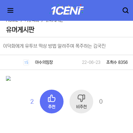
HOME
>
커뮤니티
>
유머게시판
유머게시판
이덕화에게 유투브 떡상 방법 알려주며 폭주하는 김국진
야수의밈장
22-06-23
조회수 8356
15
2
0
추천
비추천