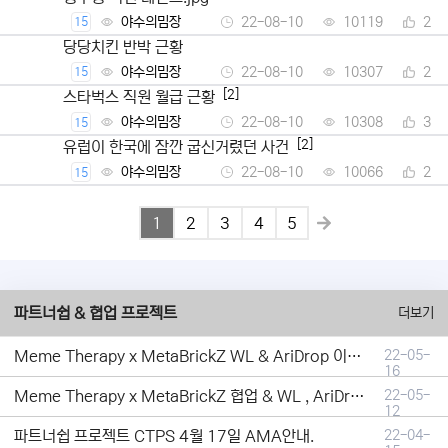
야수의밈장
22-08-10
10119
2
15
당당치킨 반박 근황
야수의밈장
22-08-10
10307
2
15
[2]
스타벅스 직원 월급 근황
야수의밈장
22-08-10
10308
3
15
[2]
유럽이 한국에 잠깐 굽신거렸던 사건
야수의밈장
22-08-10
10066
2
15
1
2
3
4
5
파트너쉽 & 협업 프로젝트
더보기
Meme Therapy x MetaBrickZ WL & AriDrop 이벤트 결과안내!
22-05-
16
Meme Therapy x MetaBrickZ 협업 & WL , AriDrop 이벤트 안내
22-05-
12
파트너쉽 프로젝트 CTPS 4월 17일 AMA안내.
22-04-