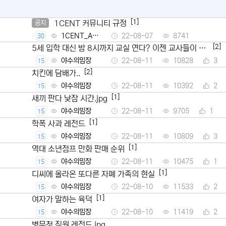
[1]
1CENT 커뮤니티 규정
공지
1CENT_Ad
22-08-07
8741
30
min
[2]
5세 입학 대신 밤 8시까지 교실 연다? 이젠 교사들이 뿔
났다
야수의밈장
22-08-11
10828
3
15
[2]
치킨에 담배가..
야수의밈장
22-08-11
10392
2
15
[1]
새끼 판다 낮잠 시간.jpg
야수의밈장
22-08-11
9705
1
15
[1]
학폭 사과 레전드
야수의밈장
22-08-11
10809
3
15
[1]
역대 소년점프 만화 판매 순위
야수의밈장
22-08-11
10475
1
15
[1]
디씨에 올라온 또다른 자폐 가족의 현실
야수의밈장
22-08-10
11533
2
15
[1]
여자가 말하는 육덕
야수의밈장
22-08-10
11419
2
15
병무청 직원 레전드.jpg