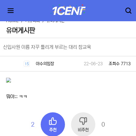
HOME
>
커뮤니티
>
유머게시판
유머게시판
신입사원 이름 자꾸 틀리게 부르는 대리 참교육
야수의밈장
22-06-23
조회수 7713
15
뭐야;; ㅋㅋ
2
0
추천
비추천