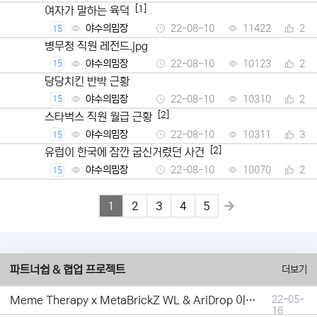
[1]
여자가 말하는 육덕
야수의밈장
22-08-10
11422
2
15
병무청 직원 레전드.jpg
야수의밈장
22-08-10
10123
2
15
당당치킨 반박 근황
야수의밈장
22-08-10
10310
2
15
[2]
스타벅스 직원 월급 근황
야수의밈장
22-08-10
10311
3
15
[2]
유럽이 한국에 잠깐 굽신거렸던 사건
야수의밈장
22-08-10
10070
2
15
1
2
3
4
5
파트너쉽 & 협업 프로젝트
더보기
Meme Therapy x MetaBrickZ WL & AriDrop 이벤트 결과안내!
22-05-
16