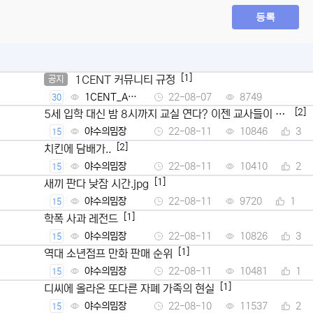
등록
[1]
1CENT 커뮤니티 규정
공지
1CENT_Ad
22-08-07
8749
30
min
[2]
5세 입학 대신 밤 8시까지 교실 연다? 이젠 교사들이 뿔
났다
야수의밈장
22-08-11
10846
3
15
[2]
치킨에 담배가..
야수의밈장
22-08-11
10410
2
15
[1]
새끼 판다 낮잠 시간.jpg
야수의밈장
22-08-11
9720
1
15
[1]
학폭 사과 레전드
야수의밈장
22-08-11
10826
3
15
[1]
역대 소년점프 만화 판매 순위
야수의밈장
22-08-11
10481
1
15
[1]
디씨에 올라온 또다른 자폐 가족의 현실
야수의밈장
22-08-10
11537
2
15