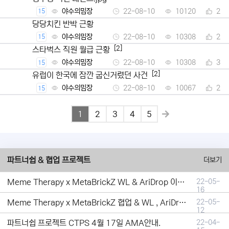
야수의밈장
22-08-10
10120
2
15
당당치킨 반박 근황
야수의밈장
22-08-10
10308
2
15
[2]
스타벅스 직원 월급 근황
야수의밈장
22-08-10
10308
3
15
[2]
유럽이 한국에 잠깐 굽신거렸던 사건
야수의밈장
22-08-10
10067
2
15
1
2
3
4
5
파트너쉽 & 협업 프로젝트
더보기
Meme Therapy x MetaBrickZ WL & AriDrop 이벤트 결과안내!
22-05-
16
Meme Therapy x MetaBrickZ 협업 & WL , AriDrop 이벤트 안내
22-05-
12
파트너쉽 프로젝트 CTPS 4월 17일 AMA안내.
22-04-