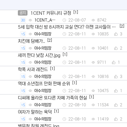
[1]
1CENT 커뮤니티 규정
공지
1CENT_Ad
22-08-07
8742
30
min
[2]
5세 입학 대신 밤 8시까지 교실 연다? 이젠 교사들이 뿔
났다
야수의밈장
22-08-11
10835
3
15
[2]
치킨에 담배가..
야수의밈장
22-08-11
10401
2
15
[1]
새끼 판다 낮잠 시간.jpg
야수의밈장
22-08-11
9711
1
15
[1]
학폭 사과 레전드
야수의밈장
22-08-11
10816
3
15
[1]
역대 소년점프 만화 판매 순위
야수의밈장
22-08-11
10475
1
15
[1]
디씨에 올라온 또다른 자폐 가족의 현실
야수의밈장
22-08-10
11534
2
15
[1]
여자가 말하는 육덕
야수의밈장
22-08-10
11419
2
15
병무청 직원 레전드.jpg