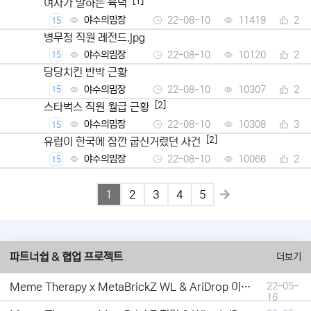
[1]
여자가 말하는 육덕
야수의밈장
22-08-10
11419
2
15
병무청 직원 레전드.jpg
야수의밈장
22-08-10
10120
2
15
당당치킨 반박 근황
야수의밈장
22-08-10
10307
2
15
[2]
스타벅스 직원 월급 근황
야수의밈장
22-08-10
10308
3
15
[2]
유럽이 한국에 잠깐 굽신거렸던 사건
야수의밈장
22-08-10
10066
2
15
1
2
3
4
5
파트너쉽 & 협업 프로젝트
더보기
Meme Therapy x MetaBrickZ WL & AriDrop 이벤트 결과안내!
22-05-
16