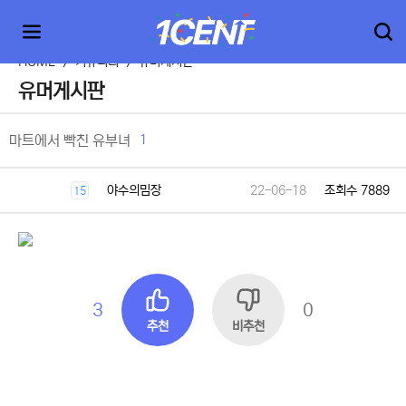
HOME
>
커뮤니티
>
유머게시판
유머게시판
1
마트에서 빡친 유부녀
야수의밈장
22-06-18
조회수 7889
15
3
0
추천
비추천