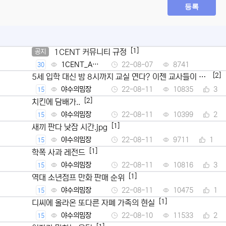
등록
[1]
1CENT 커뮤니티 규정
공지
1CENT_Ad
22-08-07
8741
30
min
[2]
5세 입학 대신 밤 8시까지 교실 연다? 이젠 교사들이 뿔
났다
야수의밈장
22-08-11
10835
3
15
[2]
치킨에 담배가..
야수의밈장
22-08-11
10399
2
15
[1]
새끼 판다 낮잠 시간.jpg
야수의밈장
22-08-11
9711
1
15
[1]
학폭 사과 레전드
야수의밈장
22-08-11
10816
3
15
[1]
역대 소년점프 만화 판매 순위
야수의밈장
22-08-11
10475
1
15
[1]
디씨에 올라온 또다른 자폐 가족의 현실
야수의밈장
22-08-10
11533
2
15