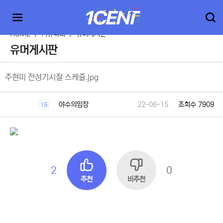
HOME
>
커뮤니티
>
유머게시판
유머게시판
주현미 전성기시절 스케줄.jpg
야수의밈장
22-06-15
조회수 7909
15
2
0
추천
비추천