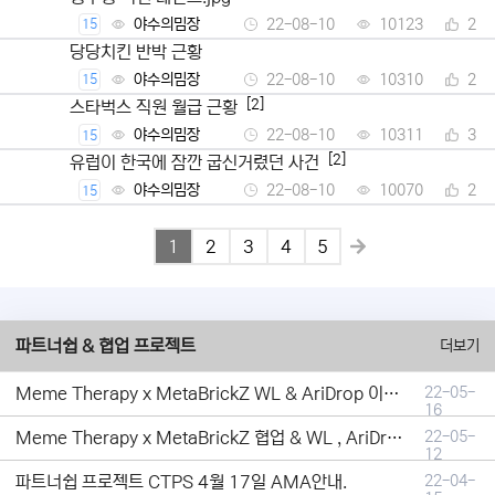
야수의밈장
22-08-10
10123
2
15
당당치킨 반박 근황
야수의밈장
22-08-10
10310
2
15
[2]
스타벅스 직원 월급 근황
야수의밈장
22-08-10
10311
3
15
[2]
유럽이 한국에 잠깐 굽신거렸던 사건
야수의밈장
22-08-10
10070
2
15
1
2
3
4
5
파트너쉽 & 협업 프로젝트
더보기
Meme Therapy x MetaBrickZ WL & AriDrop 이벤트 결과안내!
22-05-
16
Meme Therapy x MetaBrickZ 협업 & WL , AriDrop 이벤트 안내
22-05-
12
파트너쉽 프로젝트 CTPS 4월 17일 AMA안내.
22-04-