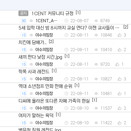
[1]
1CENT 커뮤니티 규정
공지
1CENT_Ad
22-08-07
8749
30
min
[2]
5세 입학 대신 밤 8시까지 교실 연다? 이젠 교사들이 뿔
났다
야수의밈장
22-08-11
10846
3
15
[2]
치킨에 담배가..
야수의밈장
22-08-11
10410
2
15
[1]
새끼 판다 낮잠 시간.jpg
야수의밈장
22-08-11
9720
1
15
[1]
학폭 사과 레전드
야수의밈장
22-08-11
10827
3
15
[1]
역대 소년점프 만화 판매 순위
야수의밈장
22-08-11
10481
1
15
[1]
디씨에 올라온 또다른 자폐 가족의 현실
야수의밈장
22-08-10
11537
2
15
[1]
여자가 말하는 육덕
야수의밈장
22-08-10
11422
2
15
병무청 직원 레전드.jpg