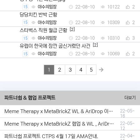
야수의밈장
22-08-10
10122
2
15
당당치킨 반박 근황
야수의밈장
22-08-10
10309
2
15
[2]
스타벅스 직원 월급 근황
야수의밈장
22-08-10
10310
3
15
[2]
유럽이 한국에 잠깐 굽신거렸던 사건
야수의밈장
22-08-10
10069
2
15
1
2
3
4
5
파트너쉽 & 협업 프로젝트
더보기
Meme Therapy x MetaBrickZ WL & AriDrop 이벤트 결과안내!
22-05-
16
Meme Therapy x MetaBrickZ 협업 & WL , AriDrop 이벤트 안내
22-05-
12
파트너쉽 프로젝트 CTPS 4월 17일 AMA안내.
22-04-