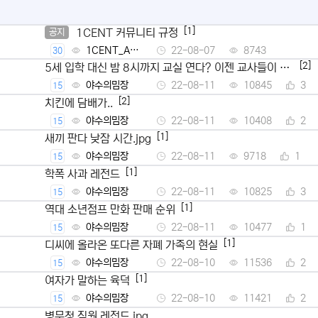
[1]
1CENT 커뮤니티 규정
공지
1CENT_Ad
22-08-07
8743
30
min
[2]
5세 입학 대신 밤 8시까지 교실 연다? 이젠 교사들이 뿔
났다
야수의밈장
22-08-11
10845
3
15
[2]
치킨에 담배가..
야수의밈장
22-08-11
10408
2
15
[1]
새끼 판다 낮잠 시간.jpg
야수의밈장
22-08-11
9718
1
15
[1]
학폭 사과 레전드
야수의밈장
22-08-11
10825
3
15
[1]
역대 소년점프 만화 판매 순위
야수의밈장
22-08-11
10477
1
15
[1]
디씨에 올라온 또다른 자폐 가족의 현실
야수의밈장
22-08-10
11536
2
15
[1]
여자가 말하는 육덕
야수의밈장
22-08-10
11421
2
15
병무청 직원 레전드.jpg