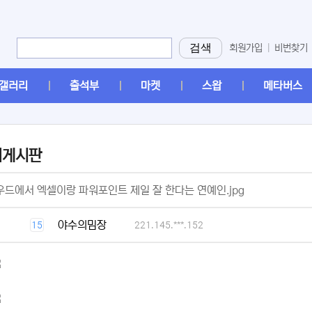
검색
회원가입
|
비번찾기
갤러리
출석부
마켓
스왑
메타버스
머게시판
[2]
드에서 엑셀이랑 파워포인트 제일 잘 한다는 연예인.jpg
[1]
야수의밈장
15
221.145.***.152