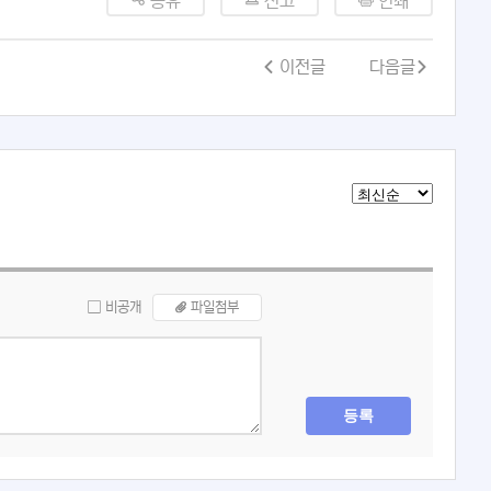
공유
신고
인쇄
이전글
다음글
비공개
파일첨부
등록