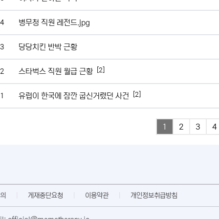
병무청 직원 레전드.jpg
4
당당치킨 반박 근황
3
[2]
스타벅스 직원 월급 근황
2
[2]
유럽이 한국에 잠깐 굽신거렸던 사건
1
1
2
3
4
의
|
게재중단요청
|
이용약관
|
개인정보취급방침