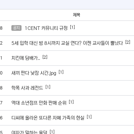
제목
[1]
1CENT 커뮤니티 규정
8
공지
[2]
5세 입학 대신 밤 8시까지 교실 연다? 이젠 교사들이 뿔났다
2
[2]
치킨에 담배가..
1
[1]
새끼 판다 낮잠 시간.jpg
0
[1]
학폭 사과 레전드
8
[1]
역대 소년점프 만화 판매 순위
7
[1]
디씨에 올라온 또다른 자폐 가족의 현실
6
[1]
여자가 말하는 육덕
5