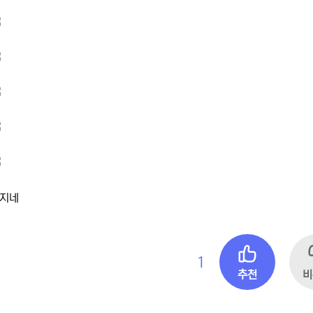
지네
1
추천
비