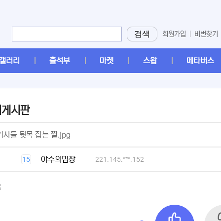
검색
회원가입
|
비번찾기
갤러리
출석부
마켓
스왑
메타버스
머게시판
[2]
사들 뒷목 잡는 짤.jpg
[1]
야수의밈장
15
221.145.***.152