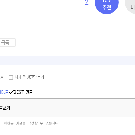
2
추천
비
목록
0)
내가 쓴 댓글만 보기
체댓글
BEST 댓글
글쓰기