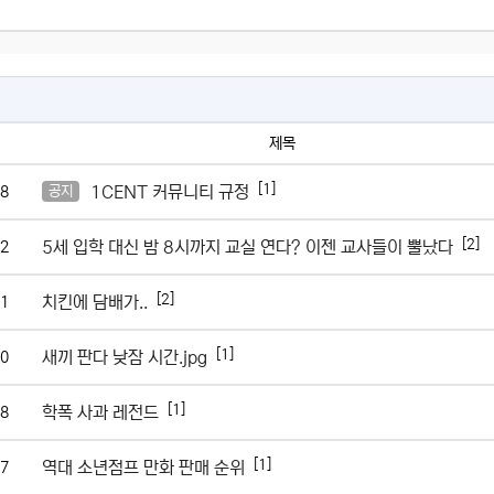
제목
[1]
1CENT 커뮤니티 규정
8
공지
[2]
5세 입학 대신 밤 8시까지 교실 연다? 이젠 교사들이 뿔났다
2
[2]
치킨에 담배가..
1
[1]
새끼 판다 낮잠 시간.jpg
0
[1]
학폭 사과 레전드
8
[1]
역대 소년점프 만화 판매 순위
7