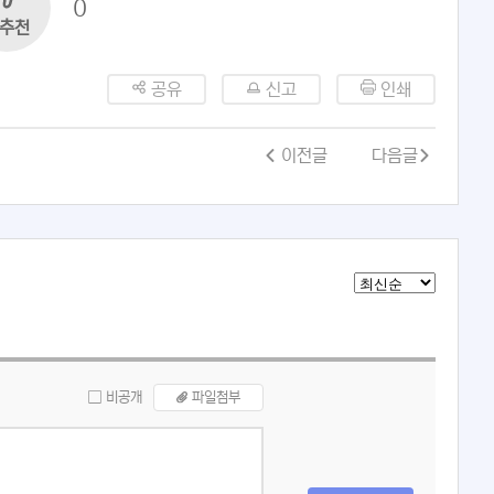
0
추천
공유
신고
인쇄
이전글
다음글
비공개
파일첨부