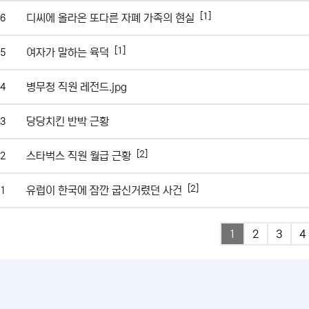
[1]
디씨에 올라온 또다른 자폐 가족의 현실
6
[1]
여자가 말하는 육덕
5
병무청 직원 레전드.jpg
4
당당치킨 반박 근황
3
[2]
스타벅스 직원 월급 근황
2
[2]
유럽이 한국에 잠깐 굽신거렸던 사건
1
1
2
3
4